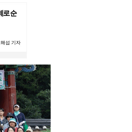
계로 순
해섭 기자