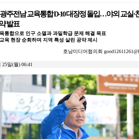
 광주전남 교육통합 D-10 대장정 돌입…야외 교실
약 발표
육통합으로 인구 소멸과 과밀학급 문제 해결 목표
교육 현장 순회하며 지역 특성 살린 공약 제시
호남미디어협의회 good12611261@han
 25일(월) 06:41