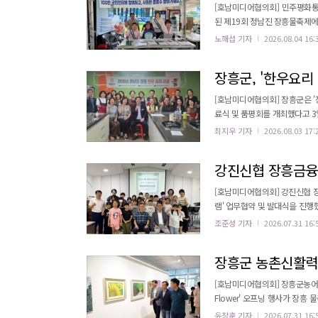
[호남미디어협의회] 민주평화통
된 제19회 정남진 장흥물축제에
다고 밝혔다. '평화통일 100만 국민인터뷰'는 국민 100만 명의 다양한 의견을 직접 듣고 평화와 통일에 대한 국민 인식
노해섭 기자
2026.08.04 16:
을 폭넓게 수렴하여 국민이 공
는 사업이다. 장흥군협
장흥군, '한우요리
[호남미디어협의회] 장흥군은 
료식 및 품평회를 개최했다고 3일 밝혔다. 이번 행사는 장흥 한우를 활용한 다채로운 메뉴
텐츠를 개발하기 위한 교육의 마
최지우 기자
2026.08.03 17:
과를 공유하는 자리로 마련됐다. 품평회에서는 한우 라이스페이퍼육전, 한우 타다끼, 쇠고기 우엉꼬치 등 여러 
가 출품됐다. 출품작들은 맛과 상
[호남미디어협의회] 강진신협 장
램' 업무협약 및 발대식을 진행했
사회공헌재단이 주최하고 한국사
조준성 기자
2026.07.31 16:
성 프로그램을 시작으로 신협 
을 교육한다. 또한 신협
장흥군 농촌신활력센터,
[호남미디어협의회] 장흥군농어촌신
Flower' 오프닝 행사가 장흥 물축제 
작가와 지역 작가의 합동 전시 
윤창훈 기자
2026.07.31 16: