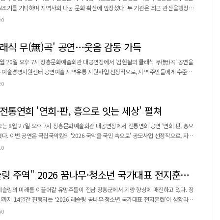
탁하며 지역사회 나눔 문화 확산에 앞장섰다. 두 기관은 최근 관산읍행정복
의체에 1,200여만 원 상당의 보행보조기 70대를 전달하는 기탁식을 개최했다고 밝
20
달된 보행보조기는 관산읍지역사회보장협의체를 통해 거동이 불편한 ...
클래식 무(無)곡' 공연…웃음 감동 가득
월 20일 오후 7시 장흥문화예술회관 대공연장에서 '김현철의 클래식 무(無)곡' 공연을
은 개그맨 출신 지휘자 김현철이 이끄는 공
20
유쾌한 퍼포먼스를 더해 클래식을 보다 친숙하게 즐길 수 있도록 구성됐다. 어렵고 딱딱
을 낮춰 남녀노소 누구나 웃음과 감동을 ...
전통연희 '연희-판, 흥으로 잇는 세상' 펼쳐
는 8월 27일 오후 7시 장흥문화예술회관 대공연장에서 전통연희 공연 '연희-판, 흥으
정작으로, 지역
우리 전통예술의 아름다움과 흥을 함께 나누기 위해 기획됐다. '연희-판, 흥으로
10
래, 춤, 놀이가 어우러지는 전통 종합예술인 연희를 현대적 감각으로 재해석한 무대다. 전
 연출을 더해 남녀노소 누구...
장흥군, "미래 레슬링 주역" 2026 꿈나무·청소년 국가대표 전지훈련 성황
레슬링의 미래를 이끌어갈 유망주들이 전남 장흥군에서 기량 향상에 매진하고 있다. 장
일까지 14일간 진행되는 ‘2026 레슬링 꿈나무·청소년 국가대표 전지훈련’이 성황리에
50
 우수한 체육 인프라를 활용해 체력 강화 훈련과 전문 기술 연마, 실전 경기력 향상에