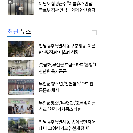
10
이남오 함평군수 "여름휴가 반납"
국토부 장관 면담…함평 현안 총력
최신
뉴스
전남광주특별시 동구 충장동, 여름
밤 '충.장.밤' 버스킹 성황
㈜금화, 무안군 드림스타트 '온정' 1
천만원 육가공품
무안군 청소년, '천연염색'으로 전
통문화 체험
무안군청소년수련관, '초록빛 여름'
성료 "환경 가치 몸소 체험"
전남광주특별시 동구, 여름철 재해
대비 '고위험 가로수 선제 정비'