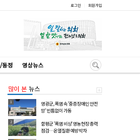
로그인
회원가입
|
/동정
영상뉴스
많이 본
뉴스
1
영광군, 폭염 속 '중증장애인 안전
망' 빈틈없이 가동
2
함평군 '폭염 비상' 영농현장 총력
점검…온열질환 예방 박차