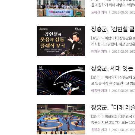
을 지원하기 위해 사랑의 보행보조기를 기
지센터에서 관산읍지역사회보장협
노해섭 기자
2026.08.06 16:
혔다. 이번 기탁은 농촌지역의 고령화 가속화로 인해 보행에 어려움을 겪는 어르신들의 이동권을 보장하고, 안전사고
를 예방하기 위해 마련됐다. 전
장흥군, '김현철 
[호남미디어협의회] 장흥군은 8
개최한다고 밝혔다. 해당 공연은 예술경영지원센터 공연예술 지역유통 지원사업 선정작으로, 지역 주민들에게 수준 높
은 공연 예술 콘텐츠를 선보이기 위해 마련됐다. '김현철의 클래식 무(無)곡'
최지우 기자
2026.08.06 16:
연이다. 쉽고 재미있는 해설과 
하게 느껴졌던 정통 클래식의 문턱
장흥군, 세대 잇는 
[호남미디어협의회] 장흥군이 오
로 잇는 세상'을 선보인다고 밝혔다. 이번 공연은 국립국악원의 '2026 국악을 국민 속으로' 공모사업 선
주민들의 문화 향유 기회를 확대하고 
이종현 기자
2026.08.06 16:
잇는 세상'은 이야기, 음악, 노
통연희의 흥과 신명에 다양한 무대
[호남미디어협의회] 대한민국 
흥군은 지난 2일부터 오는 15
진행 중이라고 밝혔다. 이번 전지훈련에는 미래 국가대표를 꿈꾸는 전국의 레슬링 꿈나무 선수와 지도자 등 300여 명
윤창훈 기자
2026.08.05 15:
이 참가했다. 선수단은 장흥군의