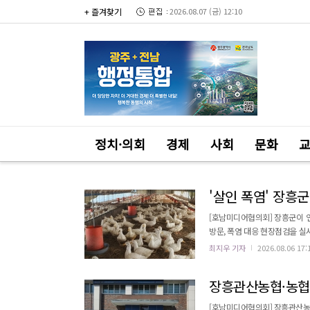
+ 즐겨찾기
2026.08.07 (금) 12:10
정치·의회
경제
사회
문화
'살인 폭염' 장흥
[호남미디어협의회] 장흥군이 연
방문, 폭염 대응 현장점검을 실시했다. 축산과장을 비롯한 관계 공무원들은 회진면 회진리 오리
환기 상태, 냉방시설 운영, 급수
최지우 기자
2026.08.06 17:
당 농가는 축사 6동, 2,557
장흥관산농협·농협재
[호남미디어협의회] 장흥관산농