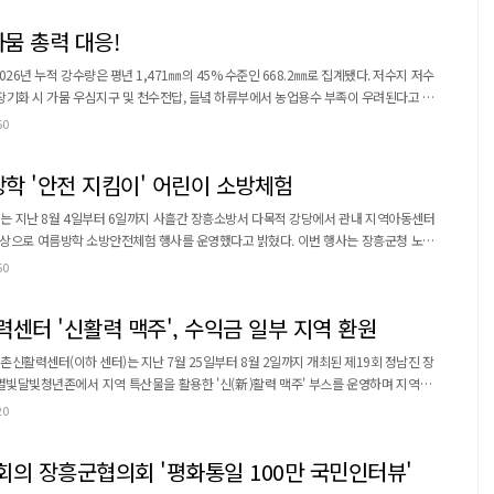
군은 성공적인 훈련 운영을 위해 주요 체육시설에 대한 ...
가뭄 총력 대응!
26년 누적 강수량은 평년 1,471㎜의 45% 수준인 668.2㎜로 집계됐다. 저수지 저수
 장기화 시 가뭄 우심지구 및 천수전답, 들녘 하류부에서 농업용수 부족이 우려된다고 군
50
 저수지 및 대형관정 등 수리시설 점검을 통해 노후·불
 또한 저수지 물 채우기, 조류...
학 '안전 지킴이' 어린이 소방체험
는 지난 8월 4일부터 6일까지 사흘간 장흥소방서 다목적 강당에서 관내 지역아동센터
여름방학 소방안전체험 행사를 운영했다고 밝혔다. 이번 행사는 장흥군청 노인
름방학 기간 동안 어린이들이 생활 속 안전의 중요성을 배우고, 화재 등 각종 재난 발생
50
데 중점을 뒀다. 특히 어린이 눈높이에 맞춘 체험 중심 교육으로 안전의식 함양 및 위기
상황 대응 능력 강화에 주력했다. 주요 프로그램으로는 화재 발생 시 11...
터 '신활력 맥주', 수익금 일부 지역 환원
신활력센터(이하 센터)는 지난 7월 25일부터 8월 2일까지 개최된 제19회 정남진 장
별빛달빛청년존에서 지역 특산물을 활용한 '신(新)활력 맥주' 부스를 운영하며 지역 상
청년존은 지역 청년과 다양한 단체가 먹거리 및 체험
20
터는 장흥 특산물을 활용한 차별화된 먹거리 콘텐츠를 제공하고, 부스 운영 수익금 일
부를 지역사회에 환원하기 위해 이번 행사에 참여한 것으로 알려졌다. 부스에...
의 장흥군협의회 '평화통일 100만 국민인터뷰'