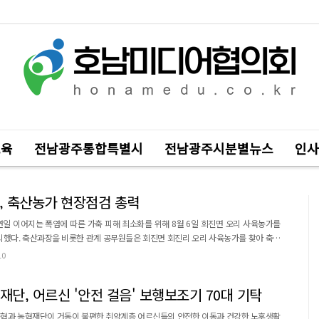
교육
전남광주통합특별시
전남광주시분별뉴스
인사
군, 축산농가 현장점검 총력
일 이어지는 폭염에 따른 가축 피해 최소화를 위해 8월 6일 회진면 오리 사육농가를
 사육농가를 찾아 축사
 및 사료 급여 상황 등 폭염 대응 실태를 집중 점검하고, 농가의 애로사항을 청취했다. 해
10
㎡ 규모로 오리 13,500수를 사육 중이다. 군은 농가에 폭염 취약시간대 관리 요령과 축사
내부 온도 저감 방안 등을 안내했다. 장흥군은 폭염 대응...
단, 어르신 '안전 걸음' 보행보조기 70대 기탁
협과 농협재단이 거동이 불편한 취약계층 어르신들의 안전한 이동과 건강한 노후생활