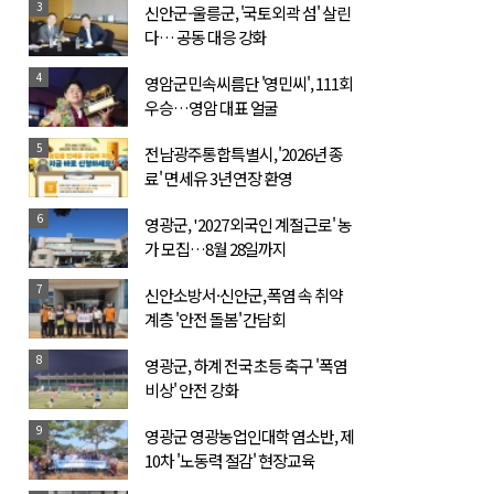
3
신안군-울릉군, '국토외곽 섬' 살린
다… 공동 대응 강화
4
영암군민속씨름단 '영민씨', 111회
우승…영암 대표 얼굴
5
전남광주통합특별시, '2026년 종
료' 면세유 3년 연장 환영
6
영광군, '2027 외국인 계절근로' 농
가 모집…8월 28일까지
7
신안소방서·신안군, 폭염 속 취약
계층 '안전 돌봄' 간담회
8
영광군, 하계 전국 초등 축구 '폭염
비상' 안전 강화
9
영광군 영광농업인대학 염소반, 제
10차 '노동력 절감' 현장교육