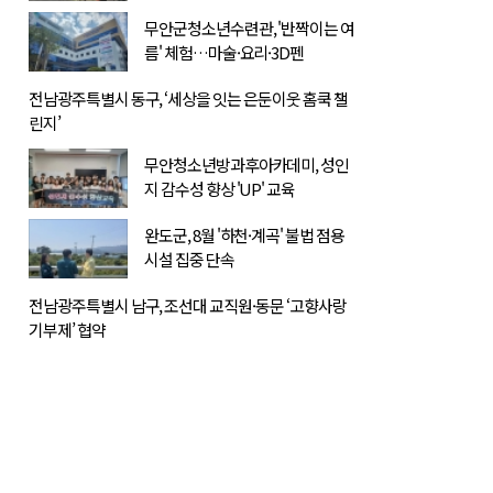
무안군청소년수련관, '반짝이는 여
름' 체험…마술·요리·3D펜
전남광주특별시 동구, ‘세상을 잇는 은둔이웃 홈쿡 챌
린지’
무안청소년방과후아카데미, 성인
지 감수성 향상 'UP' 교육
완도군, 8월 '하천·계곡' 불법 점용
시설 집중 단속
전남광주특별시 남구, 조선대 교직원·동문 ‘고향사랑
기부제’ 협약