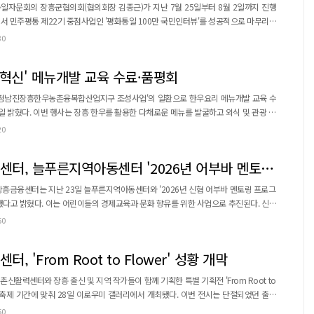
일자문회의 장흥군협의회(협의회장 김종근)가 지난 7월 25일부터 8월 2일까지 진행
서 민주평통 제22기 중점사업인 '평화통일 100만 국민인터뷰'를 성공적으로 마무리했
30
감하는 평화통일 정책 수립의 기초자료로 활용하기 위해 민주평통이 전국적으로 추진하
의회는 지역 대표 축제인 정남진 장흥물축제와 연계해 민주...
 혁신' 메뉴개발 교육 수료·품평회
'정남진장흥한우농촌융복합산업지구 조성사업'의 일환으로 한우요리 메뉴개발 교육 수
를 발굴하고 외식 및 관광 콘
무리 단계로 진행됐다. 교육생들의 수료를 축하하고, 개발된 한우 요리를 선보여 그 성
20
신메뉴
품성, 대중성 등을 기준으로 종합적인 평가를 받았다...
강진신협 장흥금융센터, 늘푸른지역아동센터 '2026년 어부바 멘토링'
흥금융센터는 지난 23일 늘푸른지역아동센터와 '2026년 신협 어부바 멘토링 프로그
다고 밝혔다. 이는 어린이들의 경제교육과 문화 향유를 위한 사업으로 추진된다. 신협
회복지협의회가 주관하는 이 프로그램에는 25명의 아동이 참여할 예정이다. 관계 형
50
임직원이 직접 진행하는 '눈높이 경제교육'을 통해 올바른 경제관념과 안전한 금융생활
 견학, 다이소 체험, 보이스피싱 예방 교육, 문화 체험 등 다...
 'From Root to Flower' 성황 개막
활력센터와 장흥 출신 및 지역 작가들이 함께 기획한 특별 기획전 'From Root to
기간에 맞춰 28일 이로우미 갤러리에서 개최됐다. 이번 전시는 단절되었던 출향
교류가 재개되었다는 점에서 지역 문화예술계의 주목을 받았다. 기존의 관 주도 방식에
50