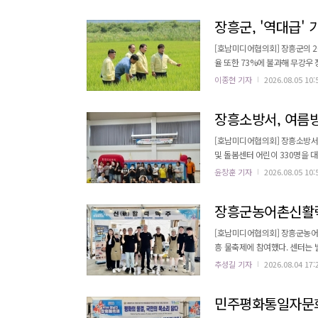
집중하고 있다. 장흥
장흥군, '역대급' 
[호남미디어협의회] 장흥군의 20
율 또한 73%에 불과해 무강우
은 밝혔다. 이에 장흥군은 가뭄에 신속히 대응하고자 부군수, 건설도시과장, 농산유통과장 합동으로 관내 주요 저수지
이종현 기자
2026.08.05 10:
및 수리시설을 점검하고 용수 공급 체계를 면밀히 살폈다. 군은
량 시설을 신속히 보수할 계획이다.
장흥소방서, 여름방
[호남미디어협의회] 장흥소방서
및 돌봄센터 어린이 330명을 대상으로 
아동과와 협력하여 진행됐다. 여
윤창훈 기자
2026.08.05 10:
시 올바른 대처 능력을 기르는 
장흥군농어촌신활력센
[호남미디어협의회] 장흥군농어촌
흥 물축제에 참여했다. 센터는 
생과 청년 참여를 통한 사회적 가치 실현을 목표로 했다. 별빛달빛
추성길 기자
2026.08.04 17:
콘텐츠를 선보이는 공간이다. 센
민주평화통일자문회