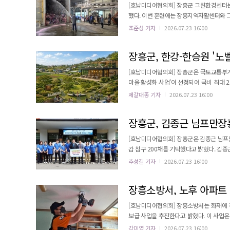
[호남미디어협의회] 장흥군 그린환경센터는
했다. 이번 훈련에는 장흥지역자활센터와 그린환경센터 직원 약 
요성을 강조하며 진행됐다. 특히 소화기 및
조준성 기자
2026.07.23 16:00
대응 능력을 높이는 데 주력했다. 참여자들
가졌다. 장흥군 관계자는 훈련 강평에서 
장흥군, 한강-한승원 '노
[호남미디어협의회] 장흥군은 국토교통부가 
마을 활성화 사업'이 선정되어 국비 최대 25억 원을 확보했다고 밝
작가와 2024년 노벨문학상을 수상한 한강
제갈대종 기자
2026.07.23 16:00
공간을 비롯한 율산마을 일대에 전국 방문객들의 발길이 꾸준히 
원 책방'과 '해산문학공원'을 새롭게 구축할 
장흥군, 김종근 님프만장흥
[호남미디어협의회] 장흥군은 김종근 님프만
감 침구 200채를 기탁했다고 밝혔다. 김종근 대표는 지난 20년간 지역사회를 위한 꾸준한 나눔 활동을 이어온 장흥군
의 대표적인 후원자로 알려졌다. 김 대표는 이번 기부에 대해 “작은 나눔이지만 이웃들이 건강하게 여름을 보내는 데
추성길 기자
2026.07.23 16:00
도움이 되기를 바란다”고 전했다. 이번 후
장흥소방서, 노후 아파트 
[호남미디어협의회] 장흥소방서는 화재에 
보급 사업을 추진한다고 밝혔다. 이 사업
동주택을 대상으로 진행된다. 이번 사업은 노후 아파트의 화재 사각지대를 해소하고 화재로 인한 피해를 최소화하는
강미영 기자
2026.07.23 16:00