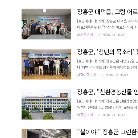
탐조인문학, 지역인문학을 현장에서 체험했다.
장흥군 대덕읍, 고령 어르
[호남미디어협의회] 장흥군 대덕읍 지역사
어르신들을 위한 "찬·찬·찬 어르신 식사 지원사업"의
체 기탁금으로 운영되는 이번 사업은 더위에
최지우 기자
2026.07.23 16:00
어버이날에 이어 두 번째로 경로식당을 찾아
로 알려졌다. 이날 배식 봉사활동에 
장흥군, '청년의 목소리'
[호남미디어협의회] 장흥군은 지난 22일
다. 이번 간담회는 청년들이 희망하는 정책과 민관 협력 
군수와 지역에서 활동 중인 청년단체 '퍼블
제갈대종 기자
2026.07.23 16:00
과 정책 수요를 공유하고, 향후 협력사업 추진 등에 대해 폭
공동 기획 ▲청년들과의 정기 간담회 운영 ▲
장흥군, "친환경농산물 안
[호남미디어협의회] 장흥군은 친환경농업인 
일까지 진행했다고 밝혔다. 이번 교육은 지난 3월 31일부터 4월 2일까지 진행된 1차 교육에 이은 2차 교육이다. 교육
은 친환경농업 과정에서의 잔류농약 검출 
이종현 기자
2026.07.23 16:00
내실화를 도모하기 위해 마련됐다. 장흥군은 친환경농산물 인증취소 제로화를 목표로 친환경농업 인증기준 및 의무사
"불이야!" 장흥군 그린환