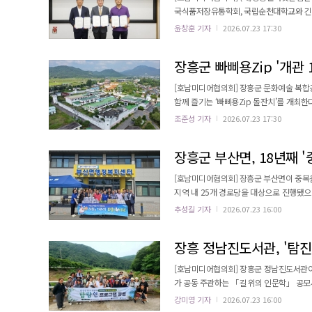
국식품저장유통학회, 국립순천대학교와 긴밀한 산학연 협력망을 
(HICO)에서 한국식품저장유통학회(학회장
윤창훈 기자
2026.07.23 17:30
센터 구축 및 산학연 협력체계 강화'를 위한 3자 업무협약(
nneXus 프로젝트의 일환으로 추진됐으며, 
장흥군 빠삐용Zip '개관 
[호남미디어협의회] 장흥군 문화예술 복합공
함께 즐기는 ‘빠삐용Zip 돌잔치’를 개최한다. 옛 교정시설을 문화공간으로 재생한 빠삐용Zip은 지난 1년간 
문화예술 행사와 공연을 선보이며 3만 명이
조준성 기자
2026.07.23 17:30
났다. 특히 최근에는 영화와 드라마 촬영 장소로 각광받고 있으며, 올해 말 약 300평 규모의 실내 촬영 스튜디오 개관을
앞두고 있어 영상 콘텐츠 제작 및 로케이션 유
장흥군 부산면, 18년째 
[호남미디어협의회] 장흥군 부산면이 중복을
지역 내 25개 경로당을 대상으로 진행됐으며, 
무더운 여름철 어르신들의 건강 유지와 증진
추성길 기자
2026.07.23 16:00
전남서남권지사의 후원으로 18년째 지속되고 있는 것으로 전해졌다. 부산면
경로당에 전달했으며, 이와 함께 여름철 경로
장흥 정남진도서관, '탐진
[호남미디어협의회] 장흥군 정남진도서
가 공동 주관하는 「길 위의 인문학」 공모
밝혔다. 총 4회 과정으로 진행된 전반기 프로그램은 단순한 조류 관찰을 넘어 자연과 인간, 지역의 역사와 문화를 함께
강미영 기자
2026.07.23 16:00
이해하는 인문학 활동으로 확장하는 데 주력했다. 참가자들은 탐진강 상·중류를 직접 걸으며 생태인문