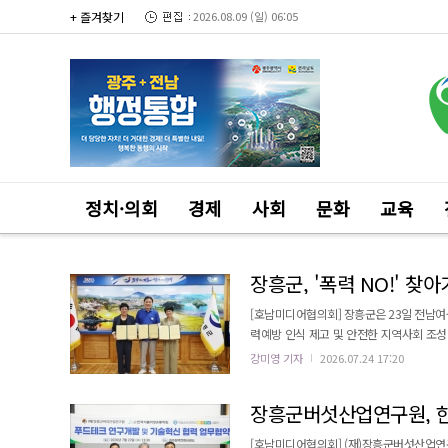
+ 즐겨찾기
2026.08.09 (일) 06:05
정치·의회
경제
사회
문화
교육
장흥군, '폭력 NO!' 
[호남미디어협의회] 장흥군은 23일 전남여
력예방 인식 제고 및 안전한 지역사회 조
이번 협약에 따라 폭력에 대한 군민의 인식
강미영 기자
2026.07.24 17:20
했다. 또한, 지역사회 인식 개선을 위한 
[호남미디어협의회] (재)장흥군버섯산업연구