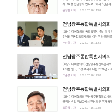
시교육청 전남청사 업무보고에서 “전남과 광
져서는 안 된다”고 지적했다. 전남광주통합특별시 출범 이전부터 전남 지역은 초등 3학년~중학교 2학년을 대상으로
윤창훈 기자
2026.07.16 11:03
월 5~10만 원의 ‘학생교육수당’을 지급하고
처 사업을 지원하는 등 두 지역 간 대상과 지원
[호남미디어협의회]통합특별시 출범에 무리하
전남광주통합특별시의회 이석주 의원(더불어
에서 “현재 추진 중인 ‘AI 마스터플랜 용
추성길 기자
2026.07.16 11:55
시의 정책 방향을 반영하지 못한 채 억지로 짜맞추어서는 안 된다”
공지능 산업 생태계를 구축해 온 반면 전남은 
[호남미디어협의회]전남광주통합특별시의회
회의를 열고, 소관 부서에 대한 2026년
다. 위원회는 업무보고를 통해 통합 전 지역별로 달리 운영되던 사업과 지원 기준을 면밀히 점검하고, 광주와 전남 어느
조준성 기자
2026.07.16 12:02
지역에서도 정책 수혜의 공백이나 불균형이 발생하지 않도록 
온 노동정책을 통합특별시 체계에서 어떻게 
[호남미디어협의회]전남광주통합특별시의회 
관광본부 업무보고에서 전남과 광주가 통합
관광 활성화 방안 마련을 주문했다. 김 의원은 “전남은 세계인이 모여드는 관광ㆍ스포츠 중심도시를, 광주는 다시 찾는
조준성 기자
2026.07.16 12:03
체류형 관광도시를 목표로 제시하는 만큼 