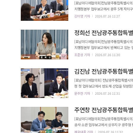
[호남미디어협의회]전남광주통합특별시의회 
치행정본부 업무보고에서 광주 5개 자치구
정책 혼선 가능성을 우려하며 신중한 검토를 주문했다. 이정운 의원은 최근 지역 언론에서
강미영 기자
2026.07.16 11:27
통, 환경, 도시계획 등 광역사무를 전담하
닌 것으로 알고 있지만, 전남광주대전환기획
[호남미디어협의회]전남광주통합특별시의회 
치행정본부 업무보고에서 반복되고 있는 염
민관합동 대응체계 마련을 촉구했다. 정희선 의원은 "2022년부터 네 차례나 실태조사를 했고 올해 4월부터 합동조사
조준성 기자
2026.07.16 11:30
를 벌이고 있지만, 불과 두 달 만에 장애인
적했다. 이어 "노동자·사업주 분리 면담,
[호남미디어협의회] 전남광주통합특별시의회
청 첫 업무보고에서 반도체 산업을 뒷받침
다. 김 의원은 "삼성전자와 SK하이닉스를 중심으로 대규모 반도체 산업투자가 추진되고 있지만, 전남·광주에는 반도
문주현 기자
2026.07.16 11:31
체 마이스터고가 없고 반도체 관련 학과도 
학교 설립과 인재양성에 속도를 내고 있는 만
[호남미디어협의회]전남광주통합특별시의회 
공사 소관 업무보고에서 상무지구 광주형 
주택 시민의 입주에 차질이 발생하지 않도록 철저한 공정관리를 주문
제갈대종 기자
2026.07.16 11:32