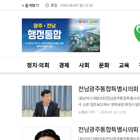
+ 즐겨찾기
2026.08.09 (일) 22:42
정치·의회
경제
사회
문화
교육
[호남미디어협의회]전남광주통합특별시의회 
사 소관 업무보고에서 영락공원 화장시설의
화된 운영기준을 조속히 마련해야 한다고 촉구했다. 영락공원은 현재 11기의 화장시설을 운영하
노해섭 기자
2026.07.16 11:02
는 지역에 따라 이용료(광주시민 9만 원, 
는 등 이용조건
[호남미디어협의회]전남광주통합특별시의회 