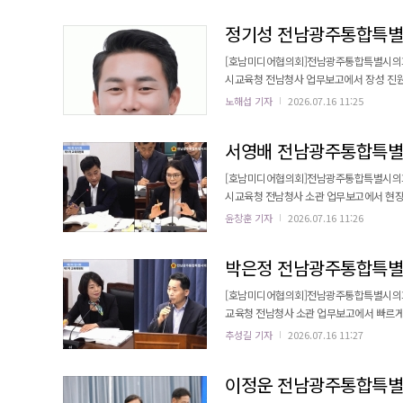
엇인지”를 질의했다. 이어 국
[호남미디어협의회]전남광주통합특별시의회 
시교육청 전남청사 업무보고에서 장성 진원
으나 학교 신설이 지연되는 문제를 우려했다. 전남광주통합특별시교육청에 요구한 자료에 따르면 첨단3지구에 총 
노해섭 기자
2026.07.16 11:25
74세대가 들어설 예정이며 시행사의 입주 시기 변
생들을 수용할 신설 초등학교와 중학교의 개교
[호남미디어협의회]전남광주통합특별시의회 
시교육청 전남청사 소관 업무보고에서 현장
록 교육청 차원의 법률·행정 지원체계를 마련해야 한다고 촉구했다. 서 의
윤창훈 기자
2026.07.16 11:26
책임이 인정된 이후 일선 학교에서 수학여
검했다. 김영신 인재교육국장은 “교원단
[호남미디어협의회]전남광주통합특별시의회 
교육청 전남청사 소관 업무보고에서 빠르게 
있도록 대입 연계방안을 마련해야 한다고 촉구했다. 박 의원은 전남의 IB 운영학교가 초기 4개
추성길 기자
2026.07.16 11:27
시·군 40개교로 늘어난 점을 확인하고, “