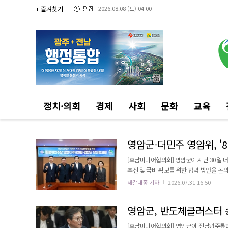
+ 즐겨찾기
2026.08.08 (토) 04:00
정치·의회
경제
사회
문화
교육
영암군-더민주 영암위, '8
[호남미디어협의회] 영암군이 지난 30일
추진 및 국비 확보를 위한 협력 방안을 논
우승희 영암군수를 비롯한 영암군의회 의원 등 30여 명이 함께했다. 협
제갈대종 기자
2026.07.31 16:50
합특별시 건의사업 5건 등 총 19건, 총사업
영암군, 반도체클러스터 
[호남미디어협의회] 영암군이 전남광주통