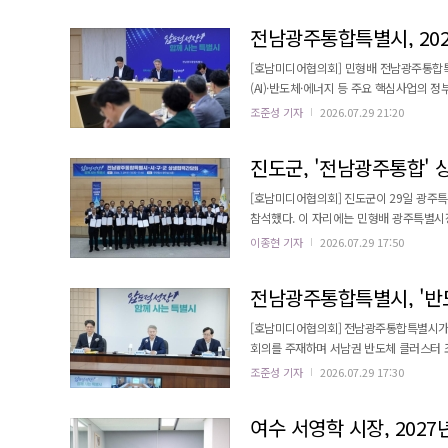
에 선제적으로 대응하고, 민선 9기 공약사업의
전남광주통합특별시, 202
[호남미디어협의회] 민형배 전남광주통합특
(AI)·반도체·에너지 등 주요 핵심사업의 정부예산안 
027년도 국고 건의사업은 총 1676건, 1
조준성 기자
2026.07.29 21:20
지역경제 파급효과 등을 종합 검토해 70건
진도군, '전남광주통합' 
[호남미디어협의회] 진도군이 29일 광
참석했다. 이 자리에는 민형배 광주특별시장을
는 참석자 소개, 광주특별시장 인사말씀에 
이종현 기자
2026.07.29 17:50
안 토론과 반도체산업 공동성장을 위한 상생협력 협약 체
한 상생협력 방안 토론에서는 자유토론 형식으
전남광주통합특별시, '반
[호남미디어협의회] 전남광주통합특별시가 
회의를 주재하며 서남권 반도체 클러스터 조성
장은 반도체 클러스터를 연구개발, 소재·부
조준성 기자
2026.07.29 17:30
태계로 정의했다. 그는 반도체전략위원회와
여수 서영학 시장, 2027