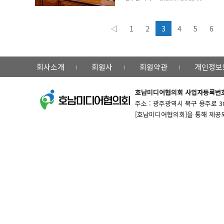
위해 농약허용물질목록관리제도(PLS)가 현장에
의 이번 제언은 농축수산물 최대 생산지이자 
◁
1
2
3
4
5
6
회사소개
회원사
회원약관
개인정보
호남미디어협의회
사업자등록번호 :
주소 : 광주광역시 북구 용주로 30번길 
[호남미디어협의회]을 통해 제공되