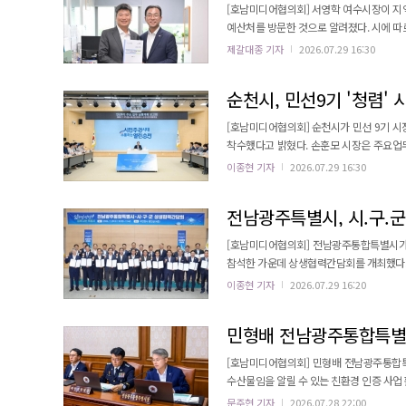
[호남미디어협의회] 서영학 여수시장이 지역
예산처를 방문한 것으로 알려졌다. 시에 따
2027년도 국고지원 건의사업을 직접 설명하고, 정부 
제갈대종 기자
2026.07.29 16:30
사업의 총사업비는 4조 4,070억 원 규모이며, 여
로는 먼저 여수공항의 남해안 남중권 거점 국
순천시, 민선9기 '청렴' 
[호남미디어협의회] 순천시가 민선 9기 시
착수했다고 밝혔다. 손훈모 시장은 주요업무 실행계획 보고회에서 청렴의 중요성을 강조하며, 시민 신뢰 확보를 위한
공직사회의 높은 책임감과 원칙 준수를 당부했다. 시는 법률 및 감사 분야 전문 인력 확충을 통해 전문
이종현 기자
2026.07.29 16:30
강화할 방침이다. 변호사 채용 및 적극행정
전남광주특별시, 시.구.군
[호남미디어협의회] 전남광주통합특별시가 
참석한 가운데 상생협력간담회를 개최했다.
협력체계 구축에 초점을 맞췄다. 통합특별시 출범 이후 처음 열린 단체장 회의에서 상시 협력체계 구축과 지역 현안 공
이종현 기자
2026.07.29 16:20
동 논의의 장이 마련됐다. 대한민국 미래
민형배 전남광주통합특별시
[호남미디어협의회] 민형배 전남광주통합특
수산물임을 알릴 수 있는 친환경 인증 사업 활성화가 필요
"축산물 항생제 저감을 위해 친환경 축산물
문주현 기자
2026.07.28 22:00