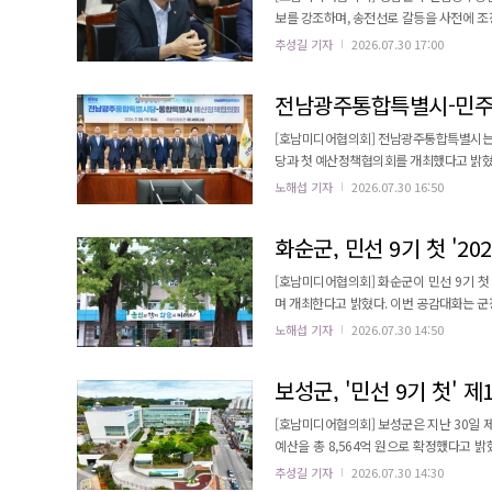
보를 강조하며, 송전선로 갈등을 사전에 조정하
암군수는 지난 29일 무안청사에서 열린 '
추성길 기자
2026.07.30 17:00
형배 전남광주통합특별시장과 27개 시장·
공유하고, 반도체 산업 공동성장을 위한 상생
전남광주통합특별시-민주당
[호남미디어협의회] 전남광주통합특별시는
당과 첫 예산정책협의회를 개최했다고 밝혔다
대응 방안을 논의했다. 이번 협의회는 전남과 광주가 40년 만에 행정통합을 이룬 뒤 처음 열린 것으로, 전남광주통합특
노해섭 기자
2026.07.30 16:50
별시 차원의 단일 대응체계로 전환했다는 
화순군, 민선 9기 첫 '20
[호남미디어협의회] 화순군이 민선 9기 첫 
며 개최한다고 밝혔다. 이번 공감대화는 군정 비전
락 군수의 첫 공식 군민 소통 자리인 이번 
노해섭 기자
2026.07.30 14:50
리를 군정의 출발점으로 삼아 정책에 반영하고, '군민주권
향 및 핵심 비전 설명에 이어 군민과의 자유로
보성군, '민선 9기 첫' 제
[호남미디어협의회] 보성군은 지난 30일 
예산을 총 8,564억 원으로 확정했다고 밝
원보다 1,274억 원 증액된 규모다. 회계별로
추성길 기자
2026.07.30 14:30
만 원 증가한 989억 1천만 원으로 집계됐다. 이번 추경 예산 편성은 전남광주통합특별시 출범에 따른 행정 환경