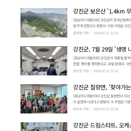
해 주말 최대 6000원의 할인 혜택을 받았으며
강진군 보은산 '1.4km
[호남미디어협의회] 강진군이 한국산림복지
본격 추진한다고 밝혔다. 이번 사업은 강진읍 남성리 모란공원에서 V랜드 일원까지 총 1.4km 구간에 걸쳐 진행된다.
사업은 올해 7월부터 약 4개월간 추진될 예정이다. 무장애 나눔길은 고령자, 장애인, 임산부, 어린이
문주현 기자
2026.07.21 12:10
전하고 편리하게 이용할 수 있도록 조성하
것이 특징이다. 특히 이 사업은 단순한
강진군, 7월 29일 '생명
[호남미디어협의회] 강진군이 여름철 혈액 
헌혈' 행사를 개최한다고 24일 밝혔다. 
예정이다. 헌혈은 오전 9시 20분부터 오후 4시까지 강진군청 정문과 보건소 주차장에 마련된 헌혈버스에서 진행된다.
강미영 기자
2026.07.21 12:10
헌혈 희망자는 주민등록증이나 운전면허증 등 
후 헌혈 경험이 있는 경우에는 69세까지 참여할
강진군 칠량면, '찾아가는
[호남미디어협의회] 강진군 칠량면이 지난 
지 실현에 나섰다고 밝혔다. 이 사업은 기
릴 수 있도록 지원하는 데 목적을 뒀다. 이날 행사에는 영계마을 주민 30여 명이 참여하여 건강 상담, 복지 상담, 생활
최지우 기자
2026.07.21 12:10
지원 등 10개 분야의 맞춤형 서비스를 
봉사자로 나서 행사 운영을 지원하고 어르신들
강진군 드림스타트, 오케스