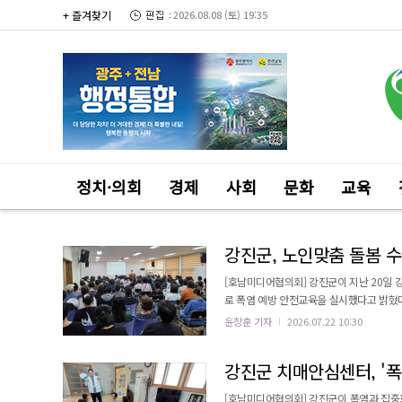
+ 즐겨찾기
2026.08.08 (토) 19:35
정치·의회
경제
사회
문화
교육
강진군, 노인맞춤 돌봄 수
[호남미디어협의회] 강진군이 지난 20일
로 폭염 예방 안전교육을 실시했다고 밝혔다. 이는
철 폭염으로 인한 어르신 건강 피해를 예방
윤창훈 기자
2026.07.22 10:30
응 능력을 높이는 데 목적을 뒀다. 사회복지
장 인력이 참여했다. 주요 내용은
강진군 치매안심센터, '폭
[호남미디어협의회] 강진군이 폭염과 집중