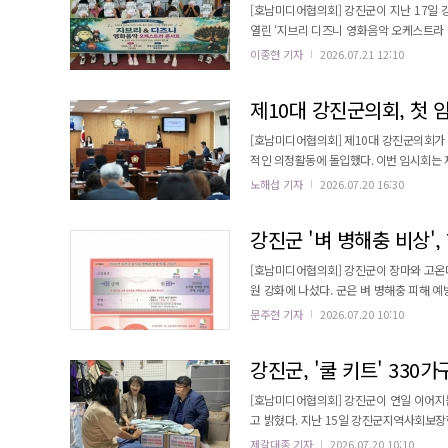
[호남미디어협의회] 강진군이 지난 17일
열린 ‘지브리 디즈니 영화음악 오케스트라 콘서트’
클래식 공연 관람이 어려운 아동들에게 문
이종현 기자
2026.07.21 12:10
및 예술적 감수성을 증진시키기 위해 기획된 것으로 알려졌다. 아동들은 이날 공연
의 행방불명’, ‘하울의 움직이는 성’, ‘벼랑 위
제10대 강진군의회, 첫 
[호남미디어협의회] 제10대 강진군의회가 
적인 의정활동에 돌입했다. 이번 임시회는 제10대 강진군의회 개원 이후 처음 열린 회기로, 민선 9기 군정 주요 업무보
고를 청취하고 조례안 등 각종 안건을 심의·의결하는 첫
노해섭 기자
2026.07.20 16:30
행부의 주요 정책과 현안 사업 추진 상황을
강진군 '벼 병해충 비상',
[호남미디어협의회] 강진군이 장마와 고온
원 강화에 나섰다. 군은 벼 병해충 피해 예
기간’으로 지정하고 집중 예찰과 방제 지도를 진행한다고 밝혔다. 군은 올해 벼와 
문주현 기자
2026.07.20 10:10
으로 6,251명의 농업인에게 병해충 방제에
약제 구입권을 배부했으며, 향후 병해충 발생 
강진군, '쿨 키트' 33
[호남미디어협의회] 강진군이 연일 이어지
고 밝혔다. 지난 15일 강진군지역사회보장협의체와 함께 폭염 취약계층 가구를 직접 찾아 '2026년 폭염 대비 무더위
안심 쿨 키트'를 전달하고 건강 상태 및 생활 여건을 확인했다. 현장 방문에는 
제갈대종 기자
2026.07.20 10:10