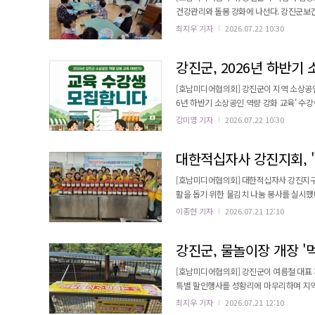
건강관리와 돌봄 강화에 나선다. 강진군보건소 치매안심센터는 오는 9월 30일까지 ‘여름철 치매환자 안전관리’를 추진
하며, 등록된 독거 치매환자 897명을 대상
최지우 기자
2026.07.22 10:30
여름철 평균기온이 평년보다 높을 것으로 전
강진군, 2026년 하반기
[호남미디어협의회] 강진군이 지역 소상공인
6년 하반기 소상공인 역량 강화 교육' 수강생을 모집한다. 이번 교육은 소상공인에게 
높이는 데 중점을 뒀다. 교육 분야로는 소상
강미영 기자
2026.07.22 10:30
서비스 등이 포함된다. 모집 기간은 2026년 7월 21일부터 8월 14일까지로, 강진군에 주소를 둔 소상공인과 예비창업
자 총 75명을 선착순으로 모집한다. 신청은 강
대한적십자사 강진지회, "
[호남미디어협의회] 대한적십자사 강진지구
활을 돕기 위한 물김치 나눔 봉사를 실시했
등에 물김치를 전달하여 건강한 식생활을 지원
이종현 기자
2026.07.21 12:10
자회 회원들은 직접 담근 물김치를 위생적으
접 배부했다. 특히 무더운 여름 간편하게 섭
강진군, 물놀이장 개장 '먹
[호남미디어협의회] 강진군이 여름철 대표 피
특별 할인행사를 성황리에 마무리하며 지역경제 활성화에 기
민과 관광객에게 외식 할인 혜택을 제공하
최지우 기자
2026.07.21 12:10
촉진을 위해 마련됐다. 행사는 지난 7월 17일부터 19일까지 3일간 진행됐다. 행사 기간 동안 이용자들은 '먹깨비'를 통