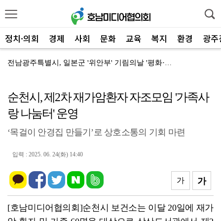
정치·의회
경제
사회
문화
교육
복지
환경
광주
전남광주특별시, 일본군 '위안부' 기림의날 '평화·연대...
전남광주특별시 북구시설공단 '2026 경영 성과 1위'
순천시, 제2차 재가암환자 자조모임 '가족사
순천시 해룡면, '2026년 가뭄대책' 비상 간담회
랑 나눔터' 운영
해남군 '폭염·가뭄 비상', 명현관 군수 현장 점검
‘목걸이 안경집 만들기’로 상호소통의 기회 마련
여수시, 제7회 섬의 날 행사 '6만 명 운집' 대성황
여수 노동계 "고용위기지역 지정" 정부에 공동 건의
입력 : 2025. 06. 24(화) 14:40
여수시, 일본군 '위안부' 기림의 날 "역사 기억, 인...
가
가
무안군종합사회복지관, '온(溫)마을 돋보기' 활동 전개
[호남미디어협의회]순천시 보건소는 이달 20일에 재가
여수시 '명품 선율' 10주년 여수음악제, 8월 29일...