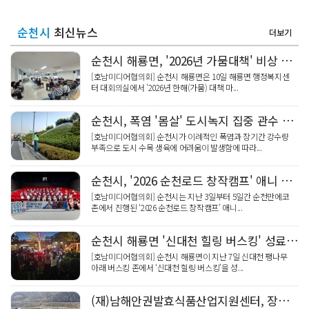
순천시
최신뉴스
더보기
순천시 해룡면, '2026년 가뭄대책' 비상 간담회
[호남미디어협의회] 순천시 해룡면은 10일 해룡면 행정복지센
터 대회의실에서 '2026년 한해(가뭄) 대책 마...
순천시, 폭염 '몸살' 도시녹지 집중 관수 돌입
[호남미디어협의회] 순천시가 이례적인 폭염과 장기간 강수량
부족으로 도시 수목 생육에 어려움이 발생함에 따라...
순천시, '2026 순천로드 창작캠프' 애니 메이커톤 '성료'
[호남미디어협의회] 순천시는 지난 3일부터 5일간 순천만에코
촌에서 진행된 ‘2026 순천로드 창작캠프’ 애니...
순천시 해룡면 '신대천 힐링 버스킹' 성료…14·28일 계속
[호남미디어협의회] 순천시 해룡면이 지난 7일 신대천 팽나무
아래 버스킹 존에서 ‘신대천 힐링 버스킹’을 성...
(재)남해안권발효식품산업지원센터, 장비 '기업·농가에' 개방 확대