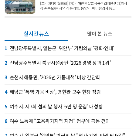
[호남미디어협의회] (재)남해안권발효식품산업지원센터(이사
장 손훈모)는 지역 식품기업, 농업인, 예비창업자 등...
실시간뉴스
많이 본 뉴스
1
전남광주특별시, 일본군 '위안부' 기림의날 '평화·연대'
2
전남광주특별시 북구시설공단 '2026 경영 성과 1위'
3
순천시 해룡면, '2026년 가뭄대책' 비상 간담회
4
해남군 '폭염·가뭄 비상', 명현관 군수 현장 점검
5
여수시, 제7회 섬의 날 행사 '6만 명 운집' 대성황
6
여수 노동계 "고용위기지역 지정" 정부에 공동 건의
7
여수시, 일본군 '위안부' 기림의 날 "역사 기억, 인권 되새김"