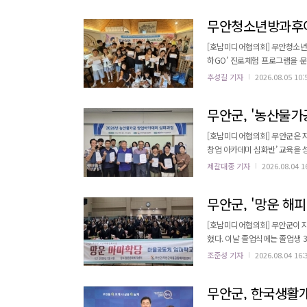
된다. 또한 완도군 해양치유센터 
무안청소년방과후아
[호남미디어협의회] 무안청소년
하GO’ 진로체험 프로그램을 운
의 직업 세계 이해와 적성 및 
추성길 기자
2026.08.05 10:
탐색하는 기회를 제공했다. 참여 청소년들은 직업별 주요 업무와 필요한 역량을 학습하고, 여름 과일 케이크 만들기 등
의 체험 활동을 통해 관련 직업을
무안군, '농산물가공
[호남미디어협의회] 무안군은 
창업 아카데미 심화반’ 교육을 성공적으로 마무리했다고 밝혔
으로 진행됐으며, 농산물가공 소
제갈대종 기자
2026.08.04 1
업장의 HACCP 적용 및 식품 
즈닝, 농축잼, 누룽지, 건조·코팅
무안군, '망운 해피
[호남미디어협의회] 무안군이 지
혔다. 이날 졸업식에는 졸업생 32명과 가족들이 참석했다. 이
하며, 교육에 성실히 참여한 어르신
조준성 기자
2026.08.04 16:
영상 상영을 시작으로 졸업장 수여
르신들이 교육 과정에서 직접 만든