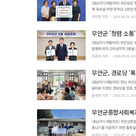
[호남미디어협의회] 무안군은 
재 육성을 위한 장학금 200만 원을 기탁했다고 밝혔다. 기탁식
무안군승달장학회 이사장 등이 참석해 지역 인재 양성
강미영 기자
2026.08.04 16:
기간 운영한 향토음식관 수익금
무안군 '청렴 소통'
[호남미디어협의회] 무안군은 3
발령에 따라 고위공직자 2명을 추가 위촉했다고 밝혔다. 이번 추가
원 조정을 반영한 조치다. 기획
조준성 기자
2026.08.03 16:
렴소통관으로 활동하게 된다. 청렴소통관은 고위공직자의 솔선수범을 통해 청렴문화를 확산하고, 직원들과 적극적으
로 소통하여 공정하고 신뢰받는 
무안군, 경로당 '폭
[호남미디어협의회] 전남 무안
쉼터로 지정된 경로당을 방문, 현장점검을 실시했다고 밝혔
설의 정상 작동 여부와 실내 적
문주현 기자
2026.07.31 16:
애로사항과 건의사항도 함께 청취했다. 특히 무더운 시간대 야외활동 자제, 충분한 수분 섭취, 
여름철 식중독 예방수칙 등을 안
무안군종합사회복지관
[호남미디어협의회] 무안군종합
름나기를 지원하기 위한 활동을 
기" 활동을 펼쳤다고 밝혔다. 이번 활동은 복지사각지대 위기가구 중 폭염에 취약한 사례관리대상자 15세대를 직접 방
추성길 기자
2026.07.31 16: