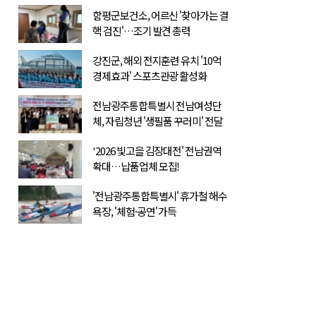
함평군보건소, 어르신 '찾아가는 결
핵 검진'…조기 발견 총력
강진군, 해외 전지훈련 유치 '10억
경제효과' 스포츠관광 활성화
전남광주통합특별시 전남여성단
체, 자립청년 '생필품 꾸러미' 전달
'2026 빛고을 김장대전' 전남권역
확대…납품업체 모집!
'전남광주통합특별시' 휴가철 해수
욕장, '체험·공연' 가득