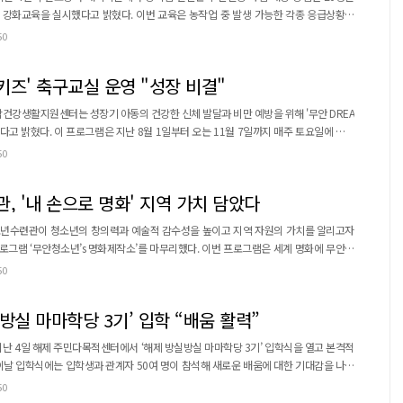
혔다. 이번 교육은 농작업 중 발생 가능한 각종 응급상황에
, 여름철 폭염에 따른 온열질환 예방 및 응급 대응 역량을 높이는 데 목적을 뒀다. 무
50
 3시간 동안 이뤄진 교육에서는 심근경색과 심정지 등 응급질환 발생 시 초기 대응 요
과 자동심장충격기(AED) 사용법이 실습 위...
 키즈' 축구교실 운영 "성장 비결"
건강생활지원센터는 성장기 아동의 건강한 신체 발달과 비만 예방을 위해 '무안 DREA
다고 밝혔다. 이 프로그램은 지난 8월 1일부터 오는 11월 7일까지 매주 토요일에 진행
50
 향상을 목
심을 기르고 건강한 생활습관을 형성하도록 구성...
 '내 손으로 명화' 지역 가치 담았다
년수련관이 청소년의 창의력과 예술적 감수성을 높이고 지역 자원의 가치를 알리고자
소년’s 명화제작소’를 마무리했다. 이번 프로그램은 세계 명화에 무안의
스스로 자신만의 작품으로 재해석하는 방식으로 진행됐다. 참여 청소년들은 창의성을 키
50
시간을 가졌다. 또한 완성한 작품을 서로 감상하고 발표하며 각자
의 생각을 나누는 등 소통과 협력의 의미를 되새기는 기회도 마련됐다. 프로그램에 참...
방실 마마학당 3기’ 입학 “배움 활력”
난 4일 해제 주민다목적센터에서 ‘해제 방실방실 마마학당 3기’ 입학식을 열고 본격적
이날 입학식에는 입학생과 관계자 50여 명이 참석해 새로운 배움에 대한 기대감을 나타
50
관람 등 문화·여가 활동, 시니어 체조 및 어르신 레크리에이션 등 건강 증진 활동이 포함