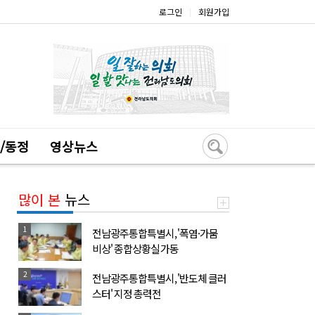
로그인
회원가입
|
/동정
영상뉴스
많이 본
뉴스
1
전남광주통합특별시, '폭염·가뭄
비상' 종합상황실 가동
2
전남광주통합특별시, '반도체 클러
스터' 지정 총력전