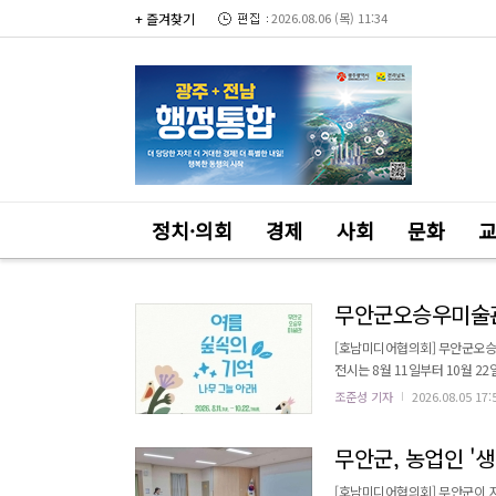
+ 즐겨찾기
2026.08.06 (목) 11:34
정치·의회
경제
사회
문화
무안군오승우미술관,
[호남미디어협의회] 무안군오승우
전시는 8월 11일부터 10월 22일까지 진행된다. 이번 전시는 문화체육관광
지원사업’ 공모 선정으로 마련됐다. 국비 8,8
조준성 기자
2026.08.05 17:
일러스트레이션, 설치미술, 인터
무안군, 농업인 '
[호남미디어협의회] 무안군이 