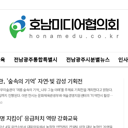
교육
전남광주통합특별시
전남광주시분별뉴스
인사
 '숲속의 기억' 자연·빛 감성 기획전
미술관이 ‘여름 숲속의 기억_나무 그늘 아래’를 주제로 기획전을 개최한다고 밝혔다.
부와 예술경영지원센터의 ‘지역전시 활성화
00만 원이 지원된 것으로 전해졌다. 북유럽 및 국내 작가 8인이 참여하여
50
랙티브 영상 등 총 139점의 작품이 전시된다. 관람객이 직접 체험하고 몰입할 수 있는
공간으로 구성된 점이 특징이다. 주요 전시 공간으로는 꽃잎이 ...
생명 지킴이' 응급처치 역량 강화교육
지난 4일 무안소방서 대회의실에서 농작업 안전관리 컨설팅 사업 대상 농업인 20명을