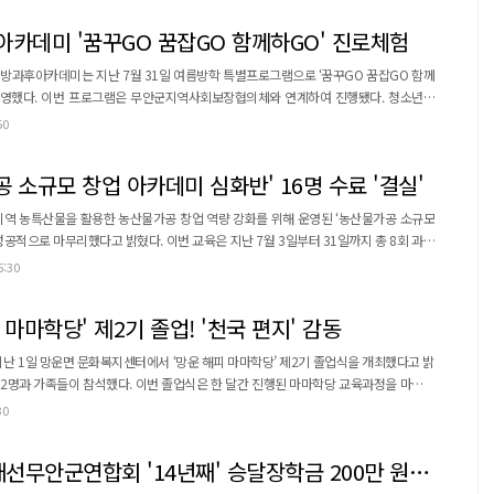
졸업여행과 졸업식도 예정되어 있다....
카데미 '꿈꾸GO 꿈잡GO 함께하GO' 진로체험
방과후아카데미는 지난 7월 31일 여름방학 특별프로그램으로 ‘꿈꾸GO 꿈잡GO 함께
영했다. 이번 프로그램은 무안군지역사회보장협의체와 연계하여 진행됐다. 청소년들
흥미 발견을 목표로 기획됐다. 특히 원예사, 플로리스트, 제과·제빵사 등 다양한 직업군을
50
 직접 경험하며 진로를 모색하는 시간을 가졌다. ...
 소규모 창업 아카데미 심화반' 16명 수료 '결실'
지역 농특산물을 활용한 농산물가공 창업 역량 강화를 위해 운영된 ‘농산물가공 소규모
다. 이번 교육은 지난 7월 3일부터 31일까지 총 8회 과정
규모 창업 아카데미 기초반을 수료한 관내 농업인 16명이 참여했다. 교육은 소규모 사
6:30
제조 현장 산업안전관리 등 심화 이론교육과 함께 침출차, 추출·농축, 제과(비스코티), 시
 가공 등 실무 중심의 프로그램으로...
 마마학당' 제2기 졸업! '천국 편지' 감동
난 1일 망운면 문화복지센터에서 ‘망운 해피 마마학당’ 제2기 졸업식을 개최했다고 밝
번 졸업식은 한 달간 진행된 마마학당 교육과정을 마무리
들의 졸업을 축하하고 배움과 소중한 추억을 나누기 위해 마련됐다. 졸업식은 식전
30
, 축사, 소감 발표, 답사, 가족 편지 낭독, 기념 촬영 순으로 진행됐다. 행사장에는 어
 안마봉, 꽃고무신, 나만의 화분 등...
무안군, 한국생활개선무안군연합회 '14년째' 승달장학금 200만 원 기탁