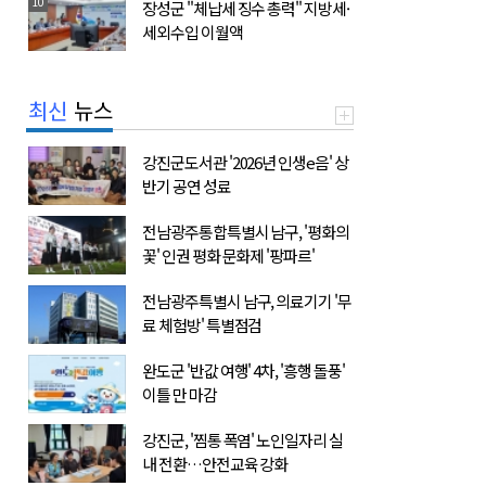
10
장성군 "체납세 징수 총력" 지방세·
세외수입 이월액
최신
뉴스
강진군도서관 '2026년 인생e음' 상
반기 공연 성료
전남광주통합특별시 남구, '평화의
꽃' 인권 평화 문화제 '팡파르'
전남광주특별시 남구, 의료기기 '무
료 체험방' 특별점검
완도군 '반값 여행' 4차, '흥행 돌풍'
이틀 만 마감
강진군, '찜통 폭염' 노인일자리 실
내 전환…안전교육 강화