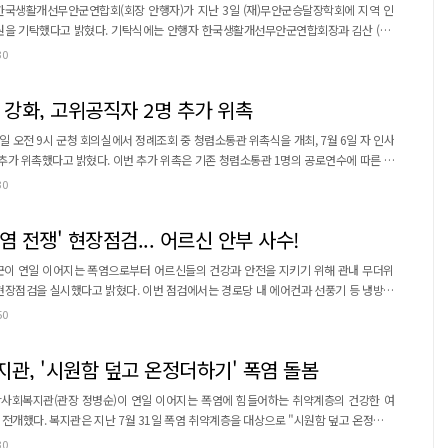
한국생활개선무안군연합회(회장 안행자)가 지난 3일 (재)무안군승달장학회에 지역 인
에는 안행자 한국생활개선무안군연합회장과 김산 (재)
 의지를 다졌다. 이번 장학금은 회원들이 2026년 무안연꽃축제
30
으로 마련됐다. 한국생활개선무안군연합회는 2023년부터 매년 향토음식관 운영 수익
금의 일부를 지역사회에 환원하며 나눔을 실천 중이다. 한국생활개선무안군연합회는 여성농업...
 강화, 고위공직자 2명 추가 위촉
일 오전 9시 군청 회의실에서 정례조회 중 청렴소통관 위촉식을 개최, 7월 6일 자 인사
 위촉은 기존 청렴소통관 1명의 공로연수에 따른 인
실장, 신도시지원단장, 보건소장, 농업기술센터소장, 무안읍장 등 고위공직자 5명이 청
30
조직문화를 조성하는 제도다. 직원들의 다양한 의견...
염 전쟁' 현장점검... 어르신 안부 사수!
군이 연일 이어지는 폭염으로부터 어르신들의 건강과 안전을 지키기 위해 관내 무더위
다. 이번 점검에서는 경로당 내 에어컨과 선풍기 등 냉방시
정온도 유지 상태, 무더위쉼터 개방 여부 등을 확인했다. 또한 경로당 이용 어르신들의
50
폭염 대비 국민행동요령,
내하며 어르신들의 안전의식을 높이는 데 주력했다...
, '시원함 덮고 온정더하기' 폭염 돌봄
사회복지관(관장 정병순)이 연일 이어지는 폭염에 힘들어하는 취약계층의 건강한 여
전개했다. 복지관은 지난 7월 31일 폭염 취약계층을 대상으로 "시원함 덮고 온정더하
30