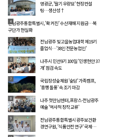
3
영광군, '딸기 우량묘' 현장컨설
팅…생산성↑
4
전남광주통합특별시, '확 커진' 수산재해 지원금…복
구단가 현실화
5
전남광주 빛고을농업대학 제19기
졸업식…'38인 전문농업인'
6
나주시 민선9기 100일 '민생현안 37
개' 점검 속도
7
국립장성숲체원 '숲담' 가족캠프,
'흥행 돌풍' 속 조기 마감
8
나주 첫만남센터, 프랑스·전남광주
예술 '역사적 창작 교류'
9
전남광주통합특별시 광주보건환
경연구원, '식품안전 연구' 국제학
술지 게재