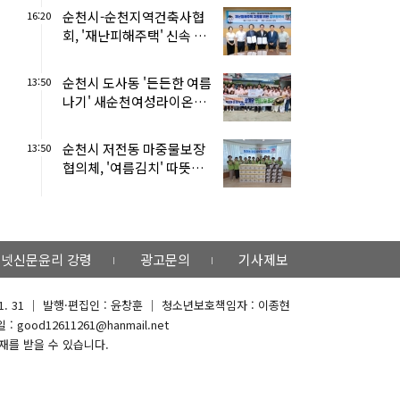
순천시-순천지역건축사협
16:20
회, '재난피해주택' 신속 지
원 맞손
순천시 도사동 '든든한 여름
13:50
나기' 새순천여성라이온스
보양식 후원
순천시 저전동 마중물보장
13:50
협의체, '여름김치' 따뜻한
이웃사랑
넷신문윤리 강령
광고문의
기사제보
 01. 31 ｜ 발행·편집인 : 윤창훈 ｜ 청소년보호책임자 : 이종현
: good12611261@hanmail.net
재를 받을 수 있습니다.