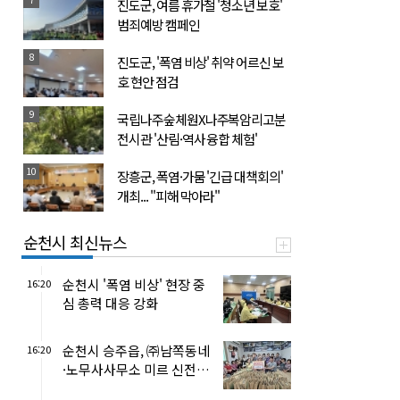
진도군, 여름 휴가철 '청소년 보호'
범죄예방 캠페인
8
진도군, '폭염 비상' 취약 어르신 보
호 현안 점검
9
국립나주숲체원X나주복암리고분
전시관 '산림·역사 융합 체험'
10
장흥군, 폭염·가뭄 '긴급 대책회의'
개최... "피해 막아라"
순천시 최신뉴스
순천시 '폭염 비상' 현장 중
16:20
심 총력 대응 강화
순천시 승주읍, ㈜남쪽동네
16:20
·노무사사무소 미르 신전경
로당 '온정 밀키트'