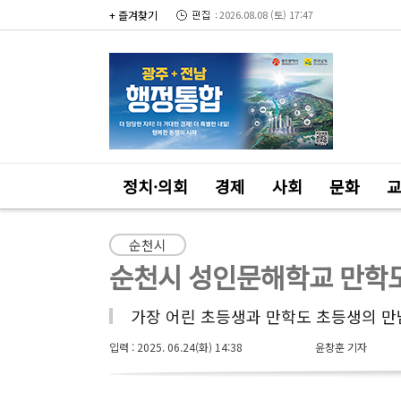
+ 즐겨찾기
2026.08.08 (토) 17:47
정치·의회
경제
사회
문화
순천시
순천시 성인문해학교 만학도
가장 어린 초등생과 만학도 초등생의 만
입력 : 2025. 06.24(화) 14:38
윤창훈 기자