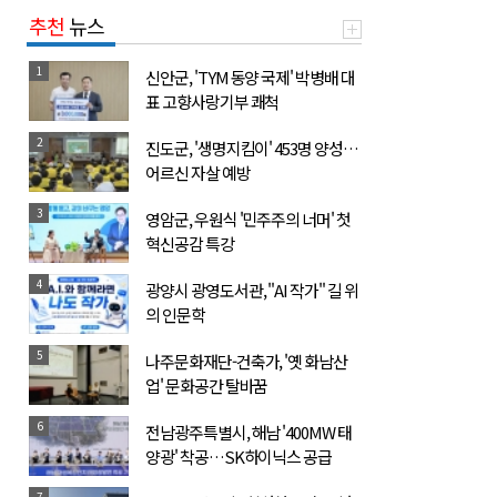
추천
뉴스
1
신안군, 'TYM 동양 국제' 박병배 대
표 고향사랑기부 쾌척
2
진도군, '생명지킴이' 453명 양성…
어르신 자살 예방
3
영암군, 우원식 '민주주의 너머' 첫
혁신공감 특강
4
광양시 광영도서관, "AI 작가" 길 위
의 인문학
5
나주문화재단-건축가, '옛 화남산
업' 문화공간 탈바꿈
6
전남광주특별시, 해남 '400MW 태
양광' 착공…SK하이닉스 공급
7