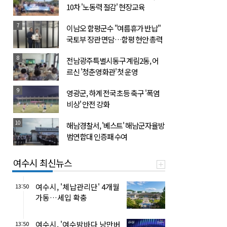
10차 '노동력 절감' 현장교육
7
이남오 함평군수 "여름휴가 반납"
국토부 장관 면담…함평 현안 총력
8
전남광주특별시동구 계림2동, 어
르신 '청춘영화관' 첫 운영
9
영광군, 하계 전국 초등 축구 '폭염
비상' 안전 강화
10
해남경찰서, '베스트' 해남군자율방
범연합대 인증패 수여
여수시 최신뉴스
여수시, '체납관리단' 4개월
13:50
가동…세입 확충
여수시, '여수밤바다 낭만버
13:50