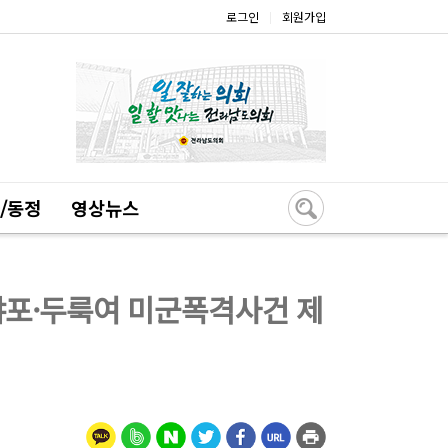
로그인
회원가입
|
/동정
영상뉴스
이야포·두룩여 미군폭격사건 제