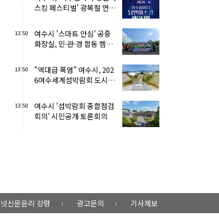
스킹 페스티벌' 광복절 연
휴!
여수시 '스마트 안심' 공중
13:50
화장실, 민·관·경 합동 캠페
인
"역대급 폭염" 여수시, 202
13:50
6여수세계섬박람회 도시숲
'비상 급수'
여수시 '섬박람회 종합점검
13:50
회의' 시민공개 토론회의
넷신문윤리 강령
광고문의
기사제보