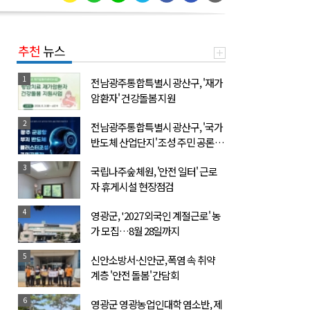
추천
뉴스
1
전남광주통합특별시 광산구, '재가
암환자' 건강돌봄 지원
2
전남광주통합특별시 광산구, '국가
반도체 산업단지' 조성 주민 공론장
개최
3
국립나주숲체원, '안전 일터' 근로
자 휴게시설 현장점검
4
영광군, '2027 외국인 계절근로' 농
가 모집…8월 28일까지
5
신안소방서·신안군, 폭염 속 취약
계층 '안전 돌봄' 간담회
6
영광군 영광농업인대학 염소반, 제