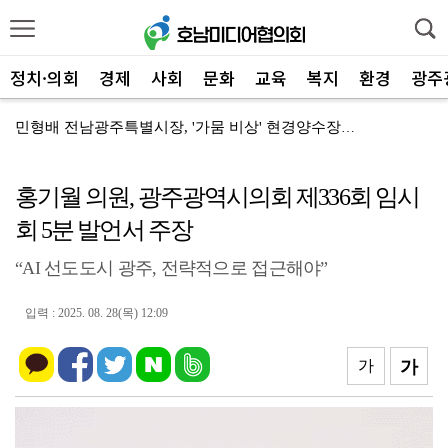
정치·의회
경제
사회
문화
교육
복지
환경
광주
민형배 전남광주특별시장, '가뭄 비상' 현경양수장 용수...
전남광주통합특별시, '2026년 종료' 면세유 3년 연...
홍기월 의원, 광주광역시의회 제336회 임시
전남광주특별시 '영농형태양광' 시동… 시·군 협력 간담...
회 5분 발언서 주장
전남광주특별시 광산구, 여름 '식중독 비상' 예방 캠페...
“AI 선도도시 광주, 전략적으로 접근해야”
신안군-울릉군, '국토외곽 섬' 살린다… 공동 대응 강...
장성군, 평생학습센터 '활짝'…총 14곳 거점 확대
입력 : 2025. 08. 28(목) 12:09
'영암군 가스판매협회', "미래 인재" 300만 원 장...
가
가
영암군, '혁신공감 특강' 개최…우원식 등 3회 강연
영암군, 군청 지상주차장 '민원인 전용' 개편