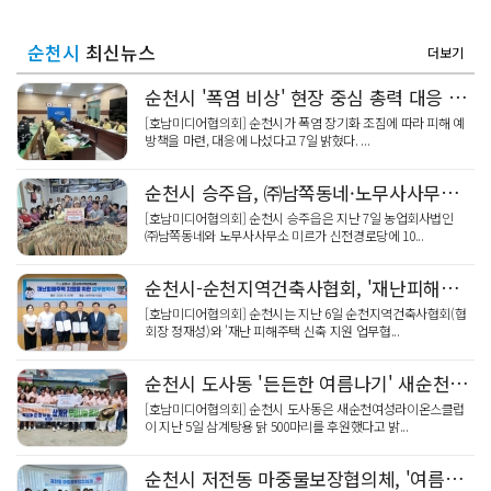
순천시
최신뉴스
더보기
순천시 '폭염 비상' 현장 중심 총력 대응 강화
[호남미디어협의회] 순천시가 폭염 장기화 조짐에 따라 피해 예
방책을 마련, 대응에 나섰다고 7일 밝혔다. ...
순천시 승주읍, ㈜남쪽동네·노무사사무소 미르 신전경로당 '온정 밀키트'
[호남미디어협의회] 순천시 승주읍은 지난 7일 농업회사법인
㈜남쪽동네와 노무사사무소 미르가 신전경로당에 10...
순천시-순천지역건축사협회, '재난피해주택' 신속 지원 맞손
[호남미디어협의회] 순천시는 지난 6일 순천지역건축사협회(협
회장 정재성)와 '재난 피해주택 신축 지원 업무협...
순천시 도사동 '든든한 여름나기' 새순천여성라이온스 보양식 후원
[호남미디어협의회] 순천시 도사동은 새순천여성라이온스클럽
이 지난 5일 삼계탕용 닭 500마리를 후원했다고 밝...
순천시 저전동 마중물보장협의체, '여름김치' 따뜻한 이웃사랑