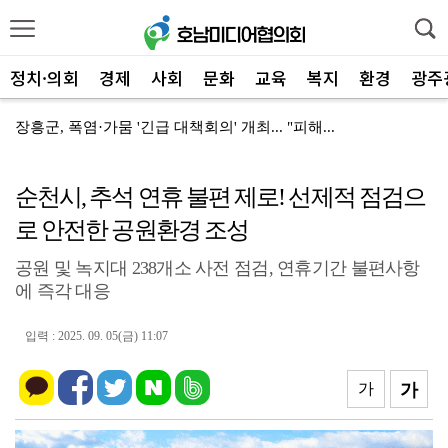
정치·의회
경제
사회
문화
교육
복지
환경
광주
장흥군, 폭염·가뭄 '긴급 대책회의' 개최... "피해...
장흥군-서대문구 청소년, 자매결연 '우정' 잇다
순천시, 추석 연휴 불편 제로! 선제적 점검으
전남광주특별시, 해남 '400MW 태양광' 착공…SK하...
로 안전한 공원환경 조성
전남광주특별시 '폭염 비상', 온열질환 고위험군 특별 ...
공원 및 녹지대 238개소 사전 점검, 연휴기간 불편사항
신안군, 'TYM 동양 국제' 박병배 대표 고향사랑기부...
에 즉각 대응
광양시 광영하수처리장, 여과분리막 정밀세정 '신품 80...
입력 : 2025. 09. 05(금) 11:07
광양시 광영도서관, "AI 작가" 길 위의 인문학
㈜신진기업, 광양사랑상품권 2,100만 원 '통큰' 구...
가
가
영암 가뭄 '비상'… 서삼석 농해수위원장, 현장 점검