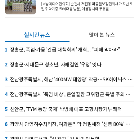
[호남미디어협의회] 순천시 저전동 마중물보장협의체가 지난 5
일 취약계층 50세대를 방문, 여름김치와 두유를 ...
실시간뉴스
많이 본 뉴스
1
장흥군, 폭염·가뭄 '긴급 대책회의' 개최... "피해 막아라"
2
장흥군-서대문구 청소년, 자매결연 '우정' 잇다
3
전남광주특별시, 해남 '400MW 태양광' 착공…SK하이닉스 공급
4
전남광주특별시 '폭염 비상', 온열질환 고위험군 특별 주의 당부
5
신안군, 'TYM 동양 국제' 박병배 대표 고향사랑기부 쾌척
6
광양시 광영하수처리장, 여과분리막 정밀세정 '신품 80%' 회복
7
광양시 광영도서관, "AI 작가" 길 위의 인문학