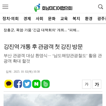
정치·의회
경제
사회
문화
교육
복지
환경
광주
장흥군, 폭염·가뭄 '긴급 대책회의' 개최... "피해...
장흥군-서대문구 청소년, 자매결연 '우정' 잇다
강진역 개통 후 관광객 첫 강진 방문
전남광주특별시, 해남 '400MW 태양광' 착공…SK하...
부산 관광객 대상 환영식··· ‘남도해양관광철도’ 활용 관
전남광주특별시 '폭염 비상', 온열질환 고위험군 특별 ...
광객 확대 할것
신안군, 'TYM 동양 국제' 박병배 대표 고향사랑기부...
입력 : 2025. 10. 02(목) 10:30
광양시 광영하수처리장, 여과분리막 정밀세정 '신품 80...
광양시 광영도서관, "AI 작가" 길 위의 인문학
가
가
㈜신진기업, 광양사랑상품권 2,100만 원 '통큰' 구...
영암 가뭄 '비상'… 서삼석 농해수위원장, 현장 점검