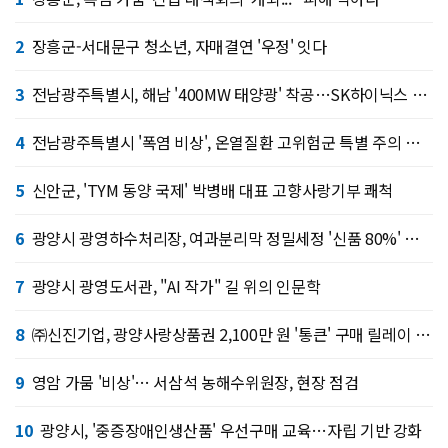
2
장흥군-서대문구 청소년, 자매결연 '우정' 잇다
3
전남광주특별시, 해남 '400MW 태양광' 착공…SK하이닉스 공급
4
전남광주특별시 '폭염 비상', 온열질환 고위험군 특별 주의 당부
5
신안군, 'TYM 동양 국제' 박병배 대표 고향사랑기부 쾌척
6
광양시 광영하수처리장, 여과분리막 정밀세정 '신품 80%' 회복
7
광양시 광영도서관, "AI 작가" 길 위의 인문학
8
㈜신진기업, 광양사랑상품권 2,100만 원 '통큰' 구매 릴레이 동참
9
영암 가뭄 '비상'… 서삼석 농해수위원장, 현장 점검
10
광양시, '중증장애인생산품' 우선구매 교육…자립 기반 강화