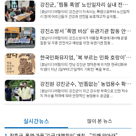
강진군, '찜통 폭염' 노인일자리 실내 전환…안전교육 강화
[호남미디어협의회] 강진군이 지속되는 폭염으로부터 노인일자
리 참여 어르신들의 건강과 안전을 보호하고자 실외활...
강진소방서 '폭염 비상' 유관기관 합동 안전수칙 홍보
[호남미디어협의회] 강진소방서가 여름철 폭염에 대비해 온열
질환 및 각종 안전사고 예방을 위한 유관기관 합동 ...
한국민화뮤지엄, '복 부르는 민화 호랑이' 기획전
[호남미디어협의회] 전남 강진군 청자촌에 위치한 한국민화뮤
지엄이 지난 1일부터 27일까지 기획전 '복을 부르...
강진원 강진군수, '빈틈없는' 농업용수 확보, 저수지 점검
[호남미디어협의회] 강진군이 최근 강수량 부족으로 인한 저수
지 저수율 저하에 따라 안정적인 농업용수 공급을 ...
실시간뉴스
많이 본 뉴스
1
장흥군, 폭염·가뭄 '긴급 대책회의' 개최... "피해 막아라"