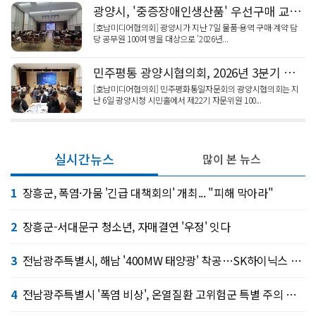
광양시, '중증장애인생산품' 우선구매 교육…자립 기반 강화
[호남미디어협의회] 광양시가 지난 7일 물품·용역 구매·계약 담
당 공무원 100여 명을 대상으로 '2026년...
민주평통 광양시협의회, 2026년 3분기 정기회의 '평화 공존' 활발한 논의
[호남미디어협의회] 민주평화통일자문회의 광양시협의회는 지
난 6일 광양시청 시민홀에서 제22기 자문위원 100...
실시간뉴스
많이 본 뉴스
1
장흥군, 폭염·가뭄 '긴급 대책회의' 개최... "피해 막아라"
2
장흥군-서대문구 청소년, 자매결연 '우정' 잇다
3
전남광주특별시, 해남 '400MW 태양광' 착공…SK하이닉스 공급
4
전남광주특별시 '폭염 비상', 온열질환 고위험군 특별 주의 당부