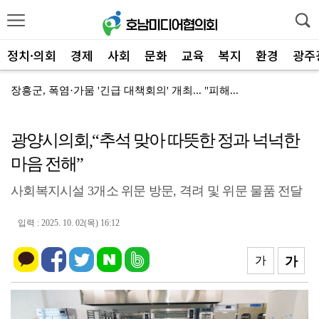
정치·의회
경제
사회
문화
교육
복지
환경
광주
장흥군, 폭염·가뭄 '긴급 대책회의' 개최... "피해...
장흥군-서대문구 청소년, 자매결연 '우정' 잇다
광양시의회,“추석 맞아 따뜻한 정과 넉넉한
전남광주특별시, 해남 '400MW 태양광' 착공…SK하...
마음 전해”
전남광주특별시 '폭염 비상', 온열질환 고위험군 특별 ...
사회복지시설 3개소 위문 방문, 격려 및 위문 물품 전달
신안군, 'TYM 동양 국제' 박병배 대표 고향사랑기부...
광양시 광영하수처리장, 여과분리막 정밀세정 '신품 80...
입력 : 2025. 10. 02(목) 16:12
광양시 광영도서관, "AI 작가" 길 위의 인문학
가
가
㈜신진기업, 광양사랑상품권 2,100만 원 '통큰' 구...
영암 가뭄 '비상'… 서삼석 농해수위원장, 현장 점검