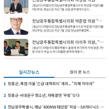
[호남미디어협의회]전남광주통합특별시의회 하성동 의원(더불
어민주당, 화순1)은 지난 7월 14일 광주광역시도시...
전남광주통합특별시의회 박준엽 의원 “전남ㆍ광주 교육수당 통합, ‘하향 평준화’ 절대 안돼”
[호남미디어협의회]전남광주통합특별시의회 박준엽 의원(더불
어민주당, 담양1)은 지난 7월 15일 전남광주통합특...
전남광주통합특별시의회 이석주 의원, “3억 ‘AI 마스터플랜’ 원점 재검토해야!”
[호남미디어협의회]통합특별시 출범에 무리하게 끼워 맞춘 3억
원 규모의 부실 AI 마스터플랜 용역에 제동이 ...
실시간뉴스
많이 본 뉴스
1
장흥군, 폭염·가뭄 '긴급 대책회의' 개최... "피해 막아라"
2
장흥군-서대문구 청소년, 자매결연 '우정' 잇다
3
전남광주특별시, 해남 '400MW 태양광' 착공…SK하이닉스 공급