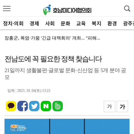
정치·의회
경제
사회
문화
교육
복지
환경
광주
장흥군, 폭염·가뭄 '긴급 대책회의' 개최... "피해...
장흥군-서대문구 청소년, 자매결연 '우정' 잇다
전남도에 꼭 필요한 정책 찾습니다
전남광주특별시, 해남 '400MW 태양광' 착공…SK하...
21일까지 생활불편·글로벌 문화·신산업 등 5개 분야 공
전남광주특별시 '폭염 비상', 온열질환 고위험군 특별 ...
모
신안군, 'TYM 동양 국제' 박병배 대표 고향사랑기부...
입력 : 2025. 10. 04(토) 13:23
광양시 광영하수처리장, 여과분리막 정밀세정 '신품 80...
광양시 광영도서관, "AI 작가" 길 위의 인문학
가
가
㈜신진기업, 광양사랑상품권 2,100만 원 '통큰' 구...
영암 가뭄 '비상'… 서삼석 농해수위원장, 현장 점검