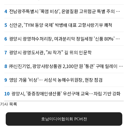
4
전남광주특별시 '폭염 비상', 온열질환 고위험군 특별 주의 당부
5
신안군, 'TYM 동양 국제' 박병배 대표 고향사랑기부 쾌척
6
광양시 광영하수처리장, 여과분리막 정밀세정 '신품 80%' 회복
7
광양시 광영도서관, "AI 작가" 길 위의 인문학
8
㈜신진기업, 광양사랑상품권 2,100만 원 '통큰' 구매 릴레이 동참
9
영암 가뭄 '비상'… 서삼석 농해수위원장, 현장 점검
10
광양시, '중증장애인생산품' 우선구매 교육…자립 기반 강화
기사 목록
호남미디어협의회 PC버전