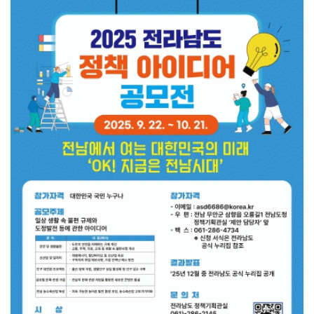
광양시, '중증장애인생산품' 우선구매 교육…자립 기반 ...