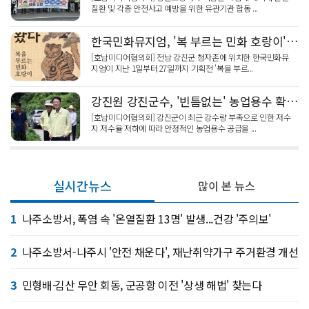
질환 및 각종 안전사고 예방을 위한 유관기관 합동 ...
한국민화뮤지엄, '복 부르는 민화 호랑이' 기획전
[호남미디어협의회] 전남 강진군 청자촌에 위치한 한국민화뮤
지엄이 지난 1일부터 27일까지 기획전 '복을 부르...
강진원 강진군수, '빈틈없는' 농업용수 확보, 저수지 점검
[호남미디어협의회] 강진군이 최근 강수량 부족으로 인한 저수
지 저수율 저하에 따라 안정적인 농업용수 공급을 ...
실시간뉴스
많이 본 뉴스
1
나주소방서, 폭염 속 '온열질환 13명' 발생...건강 '주의보'
2
나주소방서-나주시 '안전 채운다', 재난취약가구 주거환경 개선
3
민형배·김산 무안 회동, 군공항 이전 '상생 해법' 찾는다