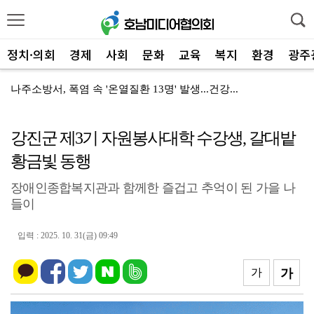
정치·의회
경제
사회
문화
교육
복지
환경
광주
나주소방서, 폭염 속 '온열질환 13명' 발생...건강...
나주소방서-나주시 '안전 채운다', 재난취약가구 주거환...
강진군 제3기 자원봉사대학 수강생, 갈대밭
민형배·김산 무안 회동, 군공항 이전 '상생 해법' 찾...
황금빛 동행
광산구자원봉사센터, 폭염 '심각'…통합지원단 출정
장애인종합복지관과 함께한 즐겁고 추억이 된 가을 나
전남광주특별시 서구, '생활밀착' 폭염 얼음생수 10만...
들이
광산구, 청년 1인 가구 '나도 한 끼' 영양 교육
입력 : 2025. 10. 31(금) 09:49
전남광주특별시 광산구, '자원순환 시민실천단' 가동
해남군 '비상' 폭염 장기화… 총력대응 안전관리
가
가
여수시, '오동도 모터보트' 전복…실종자 수색·가족 지...