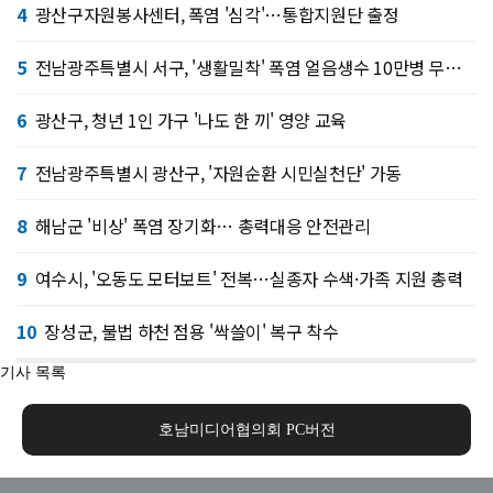
4
광산구자원봉사센터, 폭염 '심각'…통합지원단 출정
5
전남광주특별시 서구, '생활밀착' 폭염 얼음생수 10만병 무료 제공
6
광산구, 청년 1인 가구 '나도 한 끼' 영양 교육
7
전남광주특별시 광산구, '자원순환 시민실천단' 가동
8
해남군 '비상' 폭염 장기화… 총력대응 안전관리
9
여수시, '오동도 모터보트' 전복…실종자 수색·가족 지원 총력
10
장성군, 불법 하천 점용 '싹쓸이' 복구 착수
기사 목록
호남미디어협의회 PC버전