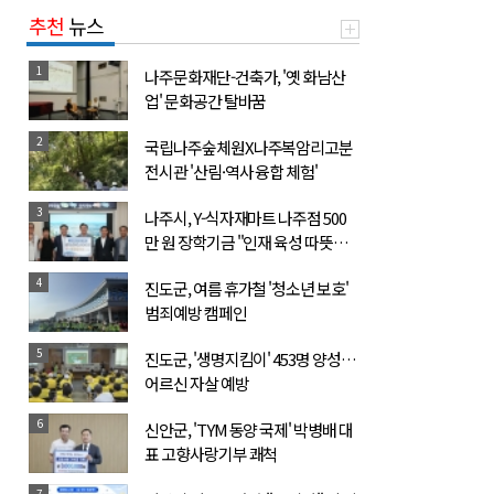
추천
뉴스
1
나주문화재단-건축가, '옛 화남산
업' 문화공간 탈바꿈
2
국립나주숲체원X나주복암리고분
전시관 '산림·역사 융합 체험'
3
나주시, Y-식자재마트 나주점 500
만 원 장학기금 "인재 육성 따뜻한
동행"
4
진도군, 여름 휴가철 '청소년 보호'
범죄예방 캠페인
5
진도군, '생명지킴이' 453명 양성…
어르신 자살 예방
6
신안군, 'TYM 동양 국제' 박병배 대
표 고향사랑기부 쾌척
7