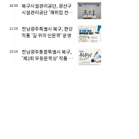
북구시설관리공단, 광산구
16:50
시설관리공단 '재취업 컨설
팅' 공동 협약
전남광주특별시 북구, 한강
11:20
작품 '길 위의 인문학' 운영
전남광주통합특별시 북구,
15:10
'제2회 무등문학상' 작품 공
모