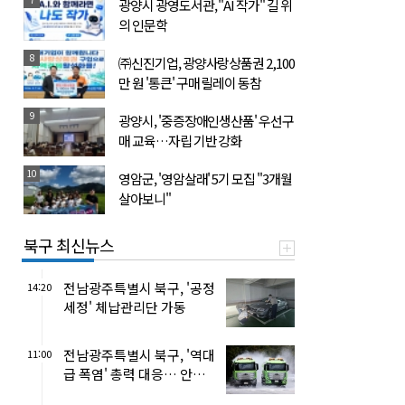
광양시 광영도서관, "AI 작가" 길 위
의 인문학
8
㈜신진기업, 광양사랑상품권 2,100
만 원 '통큰' 구매 릴레이 동참
9
광양시, '중증장애인생산품' 우선구
매 교육…자립 기반 강화
10
영암군, '영암살래' 5기 모집 "3개월
살아보니"
북구 최신뉴스
전남광주특별시 북구, '공정
14:20
세정' 체납관리단 가동
전남광주특별시 북구, '역대
11:00
급 폭염' 총력 대응… 안전
비상