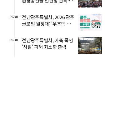
환경농산물 안전성 관리·AI
영농교육
전남광주특별시, 2026 광주
09:30
글로벌 원정대: '우즈벡 공
공외교' 참가자 모집
전남광주특별시, 가축 폭염
09:30
'사활' 피해 최소화 총력