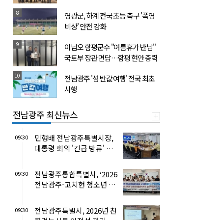
8
영광군, 하계 전국 초등 축구 '폭염
비상' 안전 강화
9
이남오 함평군수 "여름휴가 반납"
국토부 장관 면담…함평 현안 총력
10
전남광주 '섬 반값 여행' 전국 최초
시행
전남광주 최신뉴스
민형배 전남광주특별시장,
09:30
대통령 회의 '긴급 방류' 확
대 건의
전남광주통합특별시, ‘2026
09:30
전남광주-고치현 청소년 교
류사업’ 성료
전남광주특별시, 2026년 친
09:30