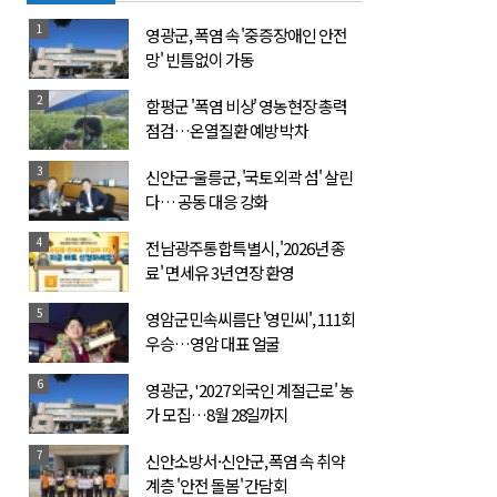
1
영광군, 폭염 속 '중증장애인 안전
망' 빈틈없이 가동
2
함평군 '폭염 비상' 영농현장 총력
점검…온열질환 예방 박차
3
신안군-울릉군, '국토외곽 섬' 살린
다… 공동 대응 강화
4
전남광주통합특별시, '2026년 종
료' 면세유 3년 연장 환영
5
영암군민속씨름단 '영민씨', 111회
우승…영암 대표 얼굴
6
영광군, '2027 외국인 계절근로' 농
가 모집…8월 28일까지
7
신안소방서·신안군, 폭염 속 취약
계층 '안전 돌봄' 간담회