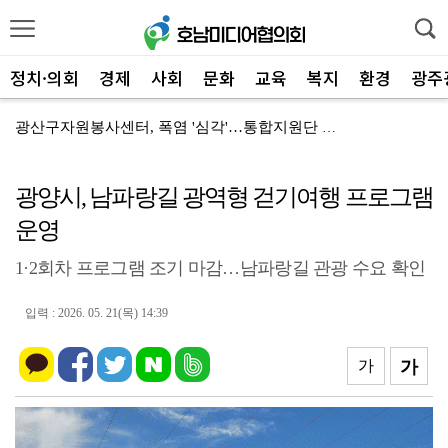
정치·의회
경제
사회
문화
교육
복지
환경
광주
광산구자원봉사센터, 폭염 '심각'…통합지원단 출정
전남광주특별시 서구, '생활밀착' 폭염 얼음생수 10만...
광양시, 남파랑길 광역형 걷기여행 프로그램
광산구, 청년 1인 가구 '나도 한 끼' 영양 교육
운영
전남광주특별시 광산구, '자원순환 시민실천단' 가동
1·2회차 프로그램 조기 마감…남파랑길 관광 수요 확인
해남군 '비상' 폭염 장기화… 총력대응 안전관리
여수시, '오동도 모터보트' 전복…실종자 수색·가족 지...
입력 : 2026. 05. 21(목) 14:39
장성군, 불법 하천 점용 '싹쓸이' 복구 착수
가
가
사순문 장흥군수, '가뭄 비상' 현장 점검... 피해 ...
장성군, 2027년 '농번기 해결사' 외국인 계절근로자...