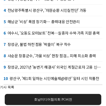
4
전남광주특별시 광산구, '자원순환 시민실천단' 가동
5
해남군 '비상' 폭염 장기화… 총력대응 안전관리
6
여수시, '오동도 모터보트' 전복…실종자 수색·가족 지원 총력
7
장성군, 불법 하천 점용 '싹쓸이' 복구 착수
8
사순문 장흥군수, '가뭄 비상' 현장 점검... 피해 최소화 총력
9
장성군, 2027년 '농번기 해결사' 외국인 계절근로자 고용 신청접수
10
광산구, '제1회 일하는 시민예술제@광산' 일터 시민 작품전
기사 목록
호남미디어협의회 PC버전