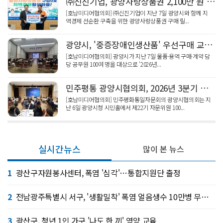
㈜신진기업, 광양사랑상품권 2,100만 원 '통큰' 구매 릴레이 동참
[호남미디어협의회] ㈜신진기업이 지난 7일 광양시와 함께 지
역경제 선순환 구축을 위한 광양사랑상품권 구매 릴...
광양시, '중증장애인생산품' 우선구매 교육…자립 기반 강화
[호남미디어협의회] 광양시가 지난 7일 물품·용역 구매·계약 담
당 공무원 100여 명을 대상으로 '2026년...
민주평통 광양시협의회, 2026년 3분기 정기회의 '평화 공존' 활발한 논의
[호남미디어협의회] 민주평화통일자문회의 광양시협의회는 지
난 6일 광양시청 시민홀에서 제22기 자문위원 100...
실시간뉴스
많이 본 뉴스
1
광산구자원봉사센터, 폭염 '심각'…통합지원단 출정
2
전남광주특별시 서구, '생활밀착' 폭염 얼음생수 10만병 무료 제공
3
광산구, 청년 1인 가구 '나도 한 끼' 영양 교육