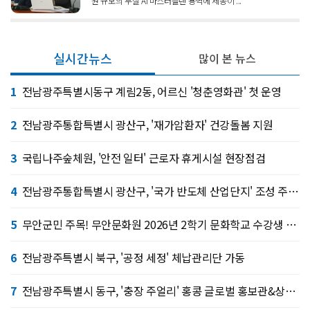
원 규모의 부실 AI 마스터플랜 용역에 제동이 ...
실시간뉴스
많이 본 뉴스
1
전남광주특별시동구 계림2동, 어르신 '청춘영화관' 첫 운영
2
전남광주통합특별시 광산구, '재가암환자' 건강돌봄 지원
3
국립나주숲체원, '안전 일터' 근로자 휴게시설 현장점검
4
전남광주통합특별시 광산구, '국가 반도체 산업단지' 조성 주민 공론장 개최
5
무안군민 주목! 무안문화원 2026년 2학기 문화학교 수강생 모집
6
전남광주특별시 북구, '공정 세정' 체납관리단 가동
7
전남광주특별시 동구, '충장 주얼리' 홍콩 글로벌 홍보관&상담장 운영