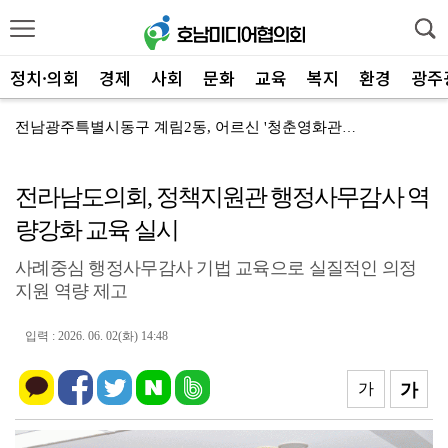
정치·의회
경제
사회
문화
교육
복지
환경
광주
전남광주특별시동구 계림2동, 어르신 '청춘영화관' 첫 ...
전남광주통합특별시 광산구, '재가암환자' 건강돌봄 지원
전라남도의회, 정책지원관 행정사무감사 역
국립나주숲체원, '안전 일터' 근로자 휴게시설 현장점검
량강화 교육 실시
전남광주통합특별시 광산구, '국가 반도체 산업단지' 조...
사례중심 행정사무감사 기법 교육으로 실질적인 의정
무안군민 주목! 무안문화원 2026년 2학기 문화학교 ...
지원 역량 제고
전남광주특별시 북구, '공정 세정' 체납관리단 가동
입력 : 2026. 06. 02(화) 14:48
전남광주특별시 동구, '충장 주얼리' 홍콩 글로벌 홍보...
담양군 '햇빛소득마을' 1차: 창평 부동마을 '선정'
가
가
화순군, '여름 피서철' 산림 내 불법행위 집중단속