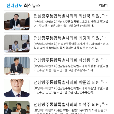
전라남도
최신뉴스
더보기
전남광주통합특별시의회 최선국 의원, “전남·광주 균형성장, 균형발전 기본조례로 제도화해야”
[호남미디어협의회]전남광주통합특별시의회 최선국 의원(더불
어민주당·목포1)은 지난 7월 14일 열린 전략정책관...
전남광주통합특별시의회 최경미 의원, ‘전기 생산, 국방 저하 대비해야’
[호남미디어협의회] 전남광주통합특별시가 반도체 클러스터 조
성에 앞서 재생에너지를 사용하는데 풍력 발전소가 심...
전남광주통합특별시의회 하성동 의원 “영락공원 화장료·예약 차별, 통합과 함께 해소해야”
[호남미디어협의회]전남광주통합특별시의회 하성동 의원(더불
어민주당, 화순1)은 지난 7월 14일 광주광역시도시...
전남광주통합특별시의회 박준엽 의원 “전남ㆍ광주 교육수당 통합, ‘하향 평준화’ 절대 안돼”
[호남미디어협의회]전남광주통합특별시의회 박준엽 의원(더불
어민주당, 담양1)은 지난 7월 15일 전남광주통합특...
전남광주통합특별시의회 이석주 의원, “3억 ‘AI 마스터플랜’ 원점 재검토해야!”
[호남미디어협의회]통합특별시 출범에 무리하게 끼워 맞춘 3억