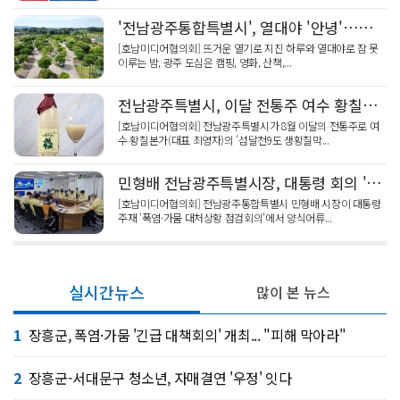
'전남광주통합특별시', 열대야 '안녕'…광주 도심 '하룻밤 피서'
[호남미디어협의회] 뜨거운 열기로 지친 하루와 열대야로 잠 못
이루는 밤, 광주 도심은 캠핑, 영화, 산책,...
전남광주특별시, 이달 전통주 여수 황칠본가 ‘섬달천9도 생황칠막걸리’ 선정
[호남미디어협의회] 전남광주특별시가 8월 이달의 전통주로 여
수 황칠본가(대표 최영자)의 '섬달천9도 생황칠막...
민형배 전남광주특별시장, 대통령 회의 '긴급 방류' 확대 건의
[호남미디어협의회] 전남광주통합특별시 민형배 시장이 대통령
주재 '폭염·가뭄 대처상황 점검회의'에서 양식어류...
실시간뉴스
많이 본 뉴스
1
장흥군, 폭염·가뭄 '긴급 대책회의' 개최... "피해 막아라"
2
장흥군-서대문구 청소년, 자매결연 '우정' 잇다