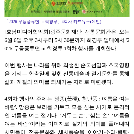
「2026 무등풍류뎐 in 희경루」4회차 카드뉴스(메인)
[호남미디어협의회]광주문화재단 전통문화관은 오는
6월 6일 오후 3시부터 5시 30분까지 희경루 일대에서 '2
026 무등풍류뎐 in 희경루'4회차 행사를 개최한다.
이번 행사는 나라를 위해 희생한 순국선열과 호국영령
을 기리는 현충일에 맞춰 전통예술과 절기문화를 통해
삶과 계절의 의미를 되새기는 자리로 마련됐다.
4회차 행사의 주제는 '망종(芒種), 청단풍 : 여름을 여는
바람'. 망종은 보리를 거두고 모를 심는 시기로 본격적
인 여름을 여는 절기다. ‘거두는 손’, ‘심는 손’, ‘여름을
여는 바람’이라는 이미지로 절기의 의미를 풀어내며
시민들이 전통문화와 세시풍속을 이야기·소리·행렬·