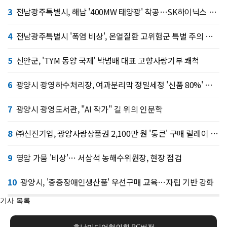
3
전남광주특별시, 해남 '400MW 태양광' 착공…SK하이닉스 공급
4
전남광주특별시 '폭염 비상', 온열질환 고위험군 특별 주의 당부
5
신안군, 'TYM 동양 국제' 박병배 대표 고향사랑기부 쾌척
6
광양시 광영하수처리장, 여과분리막 정밀세정 '신품 80%' 회복
7
광양시 광영도서관, "AI 작가" 길 위의 인문학
8
㈜신진기업, 광양사랑상품권 2,100만 원 '통큰' 구매 릴레이 동참
9
영암 가뭄 '비상'… 서삼석 농해수위원장, 현장 점검
10
광양시, '중증장애인생산품' 우선구매 교육…자립 기반 강화
기사 목록