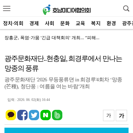
정치·의회
경제
사회
문화
교육
복지
환경
광주
장흥군, 폭염·가뭄 '긴급 대책회의' 개최... "피해...
장흥군-서대문구 청소년, 자매결연 '우정' 잇다
광주문화재단..현충일, 희경루에서 만나는
전남광주특별시, 해남 '400MW 태양광' 착공…SK하...
망종의 풍류
전남광주특별시 '폭염 비상', 온열질환 고위험군 특별 ...
광주문화재단 '2026 무등풍류뎐 in 희경루'4회차 ‘망종
신안군, 'TYM 동양 국제' 박병배 대표 고향사랑기부...
(芒種), 청단풍 : 여름을 여는 바람’개최
광양시 광영하수처리장, 여과분리막 정밀세정 '신품 80...
입력 : 2026. 06. 02(화) 16:44
광양시 광영도서관, "AI 작가" 길 위의 인문학
㈜신진기업, 광양사랑상품권 2,100만 원 '통큰' 구...
가
가
영암 가뭄 '비상'… 서삼석 농해수위원장, 현장 점검