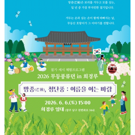
광양시, '중증장애인생산품' 우선구매 교육…자립 기반 ...