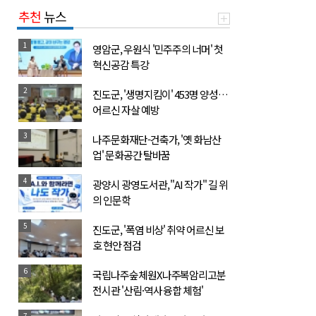
추천
뉴스
1
영암군, 우원식 '민주주의 너머' 첫
혁신공감 특강
2
진도군, '생명지킴이' 453명 양성…
어르신 자살 예방
3
나주문화재단-건축가, '옛 화남산
업' 문화공간 탈바꿈
4
광양시 광영도서관, "AI 작가" 길 위
의 인문학
5
진도군, '폭염 비상' 취약 어르신 보
호 현안 점검
6
국립나주숲체원X나주복암리고분
전시관 '산림·역사 융합 체험'
7