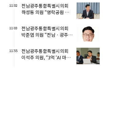
전남광주통합특별시의회
11:02
하성동 의원 “영락공원 화장
료·예약 차별, 통합과 함께
해...
전남광주통합특별시의회
11:03
박준엽 의원 “전남ㆍ광주 교
육수당 통합, ‘하향 평준화’
...
전남광주통합특별시의회
11:55
이석주 의원, “3억 ‘AI 마스
터플랜’ 원점 재검토해야!...