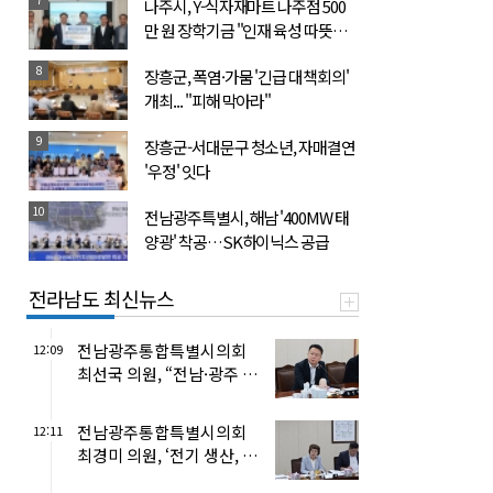
나주시, Y-식자재마트 나주점 500
만 원 장학기금 "인재 육성 따뜻한
동행"
8
장흥군, 폭염·가뭄 '긴급 대책회의'
개최... "피해 막아라"
9
장흥군-서대문구 청소년, 자매결연
'우정' 잇다
10
전남광주특별시, 해남 '400MW 태
양광' 착공…SK하이닉스 공급
전라남도 최신뉴스
전남광주통합특별시의회
12:09
최선국 의원, “전남·광주 균
형성장, 균형발전 기본조례
로 ...
전남광주통합특별시의회
12:11
최경미 의원, ‘전기 생산, 국
방 저하 대비해야’