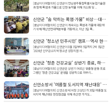
[호남미디어협의회] 신안군이 전남광주통합특별시농업기술원
과 함께 폭염과 가뭄으로 인한 농작물 피해 최소화 및 ...
신안군 "숨 막히는 폭염·가뭄" 비상…대책회의 가동
[호남미디어협의회] 신안군이 계속되는 폭염과 가뭄에 대응하
기 위해 재난안전대책본부를 가동하고, 지난 3일 폭...
신안군 '청소년 민주시민' 캠프…역사 현장 탐방
[호남미디어협의회] 신안군이 8월 3일부터 5일까지 2박 3일간
'2026년 인구감소지역 청소년 성장지원 사...
신안군 '청춘 건강교실' 상반기 종료, 하반기 국비 스포츠교실 '스타트'
[호남미디어협의회] 신안군은 상반기 어르신 맞춤형 운동 프로
그램인 ‘청춘 건강교실’ 운영을 성공적으로 마무리...
신안소방서 '여름철 도서지역 재난대응' 현장점검
[호남미디어협의회] 신안소방서(서장 고상민)가 30일 여름철 도
서지역 재난대응 현장점검을 위해 흑산면 가거도...