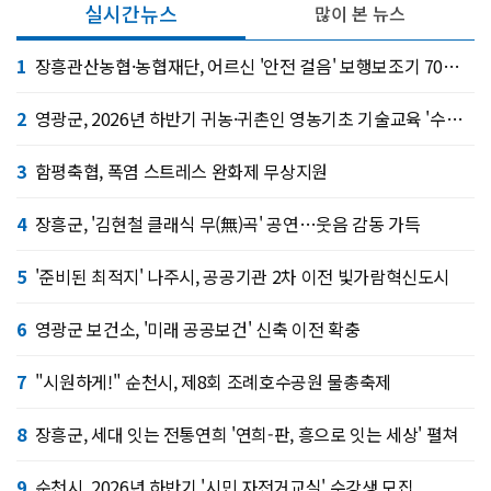
실시간뉴스
많이 본 뉴스
1
장흥관산농협·농협재단, 어르신 '안전 걸음' 보행보조기 70대 기탁
2
영광군, 2026년 하반기 귀농·귀촌인 영농기초 기술교육 '수강생 모집'
3
함평축협, 폭염 스트레스 완화제 무상지원
4
장흥군, '김현철 클래식 무(無)곡' 공연…웃음 감동 가득
5
'준비된 최적지' 나주시, 공공기관 2차 이전 빛가람혁신도시
6
영광군 보건소, '미래 공공보건' 신축 이전 확충
7
"시원하게!" 순천시, 제8회 조례호수공원 물총축제
8
장흥군, 세대 잇는 전통연희 '연희-판, 흥으로 잇는 세상' 펼쳐
9
순천시, 2026년 하반기 '시민 자전거교실' 수강생 모집