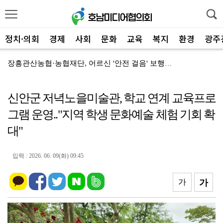
정치·의회
경제
사회
문화
교육
복지
환경
광주
장흥관산농협·농협재단, 어르신 '안전 걸음' 보행보조기...
영광군, 2026년 하반기 귀농·귀촌인 영농기초 기술교...
신안군 저녁노을미술관, 학교 연계 교육프로
함평축협, 폭염 스트레스 완화제 무상지원
그램 운영.."지역 학생 문화예술 체험 기회 확
장흥군, '김현철 클래식 무(無)곡' 공연…웃음 감동 ...
대"
'준비된 최적지' 나주시, 공공기관 2차 이전 빛가람혁...
영광군 보건소, '미래 공공보건' 신축 이전 확충
입력 : 2026. 06. 09(화) 09:45
"시원하게!" 순천시, 제8회 조례호수공원 물총축제
가
가
장흥군, 세대 잇는 전통연희 '연희-판, 흥으로 잇는 ...
순천시, 2026년 하반기 '시민 자전거교실' 수강생 ...