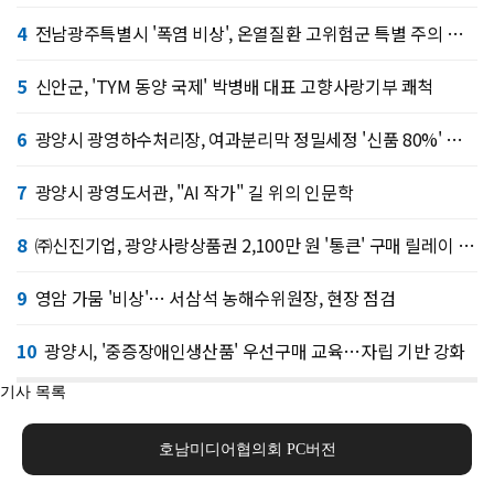
4
전남광주특별시 '폭염 비상', 온열질환 고위험군 특별 주의 당부
5
신안군, 'TYM 동양 국제' 박병배 대표 고향사랑기부 쾌척
6
광양시 광영하수처리장, 여과분리막 정밀세정 '신품 80%' 회복
7
광양시 광영도서관, "AI 작가" 길 위의 인문학
8
㈜신진기업, 광양사랑상품권 2,100만 원 '통큰' 구매 릴레이 동참
9
영암 가뭄 '비상'… 서삼석 농해수위원장, 현장 점검
10
광양시, '중증장애인생산품' 우선구매 교육…자립 기반 강화
기사 목록
호남미디어협의회 PC버전