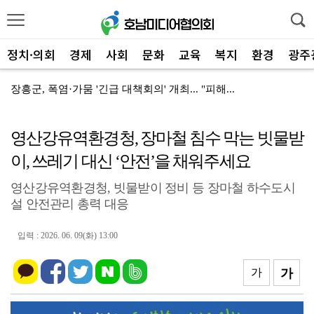
정치·의회
경제
사회
문화
교육
복지
환경
광주
장흥군, 폭염·가뭄 '긴급 대책회의' 개최... "피해...
장흥군-서대문구 청소년, 자매결연 '우정' 잇다
영산강유역환경청, 장마철 침수 막는 빗물받
전남광주특별시, 해남 '400MW 태양광' 착공…SK하...
이, 쓰레기 대신 ‘안전’을 채워주세요
전남광주특별시 '폭염 비상', 온열질환 고위험군 특별 ...
영산강유역환경청, 빗물받이 정비 등 장마철 하수도시
신안군, 'TYM 동양 국제' 박병배 대표 고향사랑기부...
설 안전관리 총력 대응
광양시 광영하수처리장, 여과분리막 정밀세정 '신품 80...
입력 : 2026. 06. 09(화) 13:00
광양시 광영도서관, "AI 작가" 길 위의 인문학
㈜신진기업, 광양사랑상품권 2,100만 원 '통큰' 구...
가
가
영암 가뭄 '비상'… 서삼석 농해수위원장, 현장 점검