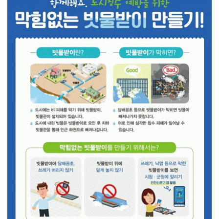
광양시, '중증장애인생산품' 우선구매 교육…자립 기반 ...