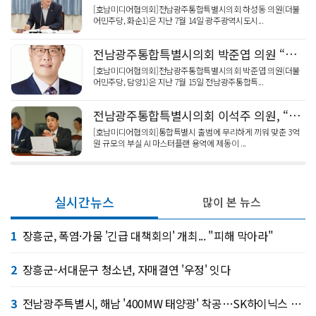
[호남미디어협의회]전남광주통합특별시의회 하성동 의원(더불
어민주당, 화순1)은 지난 7월 14일 광주광역시도시...
전남광주통합특별시의회 박준엽 의원 “전남ㆍ광주 교육수당 통합, ‘하향 평준화’ 절대 안돼”
[호남미디어협의회]전남광주통합특별시의회 박준엽 의원(더불
어민주당, 담양1)은 지난 7월 15일 전남광주통합특...
전남광주통합특별시의회 이석주 의원, “3억 ‘AI 마스터플랜’ 원점 재검토해야!”
[호남미디어협의회]통합특별시 출범에 무리하게 끼워 맞춘 3억
원 규모의 부실 AI 마스터플랜 용역에 제동이 ...
실시간뉴스
많이 본 뉴스
1
장흥군, 폭염·가뭄 '긴급 대책회의' 개최... "피해 막아라"
2
장흥군-서대문구 청소년, 자매결연 '우정' 잇다
3
전남광주특별시, 해남 '400MW 태양광' 착공…SK하이닉스 공급