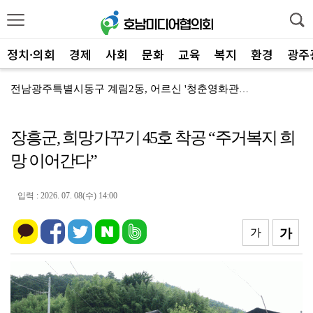
정치·의회
경제
사회
문화
교육
복지
환경
광주
전남광주특별시동구 계림2동, 어르신 '청춘영화관' 첫 ...
전남광주통합특별시 광산구, '재가암환자' 건강돌봄 지원
장흥군, 희망가꾸기 45호 착공 “주거복지 희
국립나주숲체원, '안전 일터' 근로자 휴게시설 현장점검
망 이어간다”
전남광주통합특별시 광산구, '국가 반도체 산업단지' 조...
무안군민 주목! 무안문화원 2026년 2학기 문화학교 ...
입력 : 2026. 07. 08(수) 14:00
전남광주특별시 북구, '공정 세정' 체납관리단 가동
가
가
전남광주특별시 동구, '충장 주얼리' 홍콩 글로벌 홍보...
담양군 '햇빛소득마을' 1차: 창평 부동마을 '선정'
화순군, '여름 피서철' 산림 내 불법행위 집중단속