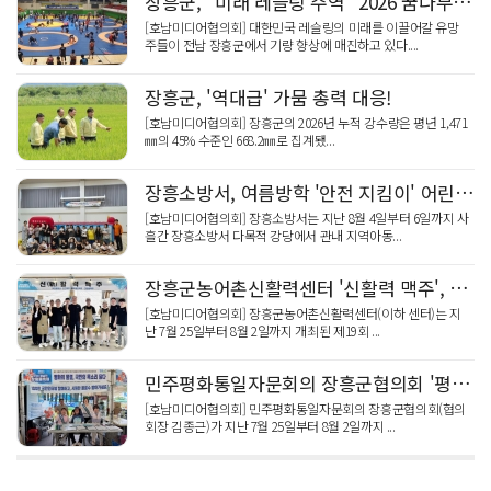
장흥군, "미래 레슬링 주역" 2026 꿈나무·청소년 국가대표 전지훈련 성황
[호남미디어협의회] 대한민국 레슬링의 미래를 이끌어갈 유망
주들이 전남 장흥군에서 기량 향상에 매진하고 있다....
장흥군, '역대급' 가뭄 총력 대응!
[호남미디어협의회] 장흥군의 2026년 누적 강수량은 평년 1,471
㎜의 45% 수준인 668.2㎜로 집계됐...
장흥소방서, 여름방학 '안전 지킴이' 어린이 소방체험
[호남미디어협의회] 장흥소방서는 지난 8월 4일부터 6일까지 사
흘간 장흥소방서 다목적 강당에서 관내 지역아동...
장흥군농어촌신활력센터 '신활력 맥주', 수익금 일부 지역 환원
[호남미디어협의회] 장흥군농어촌신활력센터(이하 센터)는 지
난 7월 25일부터 8월 2일까지 개최된 제19회 ...
민주평화통일자문회의 장흥군협의회 '평화통일 100만 국민인터뷰'
[호남미디어협의회] 민주평화통일자문회의 장흥군협의회(협의
회장 김종근)가 지난 7월 25일부터 8월 2일까지 ...