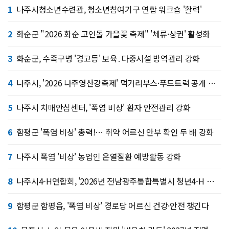
1
나주시청소년수련관, 청소년참여기구 연합 워크숍 '활력'
2
화순군 "2026 화순 고인돌 가을꽃 축제" '체류·상권' 활성화
3
화순군, 수족구병 '경고등' 보육․다중시설 방역관리 강화
4
나주시, '2026 나주영산강축제' 먹거리부스·푸드트럭 공개 모집 "주인공 찾는다"
5
나주시 치매안심센터, '폭염 비상' 환자 안전관리 강화
6
함평군 '폭염 비상' 총력!… 취약 어르신 안부 확인 두 배 강화
7
나주시 폭염 '비상' 농업인 온열질환 예방활동 강화
8
나주시4-H연합회, '2026년 전남광주통합특별시 청년4-H 과제경진대회' 종합우승
9
함평군 함평읍, '폭염 비상' 경로당 어르신 건강·안전 챙긴다