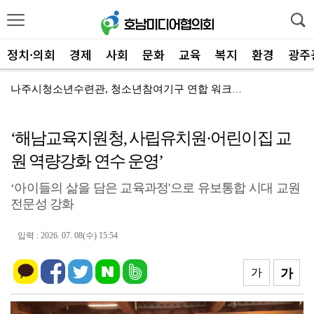
정치·의회
경제
사회
문화
교육
복지
환경
광주
나주시청소년수련관, 청소년참여기구 연합 워크숍 '활력'
화순군 "2026 화순 고인돌 가을꽃 축제" '체류·상...
‘해남교육지원청, 사립유치원·어린이집 교
화순군, 수족구병 '경고등' 보육․다중시설 방역관리 강...
원 역량강화 연수 운영’
나주시, '2026 나주영산강축제' 먹거리부스·푸드트럭...
‘아이들의 삶을 담은 교육과정'으로 유보통합 시대 교원
나주시 치매안심센터, '폭염 비상' 환자 안전관리 강화
전문성 강화
함평군 '폭염 비상' 총력!… 취약 어르신 안부 확인 ...
입력 : 2026. 07. 08(수) 15:54
나주시 폭염 '비상' 농업인 온열질환 예방활동 강화
나주시4-H연합회, '2026년 전남광주통합특별시 청년...
가
가
함평군 함평읍, '폭염 비상' 경로당 어르신 건강·안전...