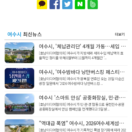
여수시
최신뉴스
더보기
여수시, '체납관리단' 4개월 가동…세입 확충
[호남미디어협의회] 여수시가 지방세와 세외수입 체납액의 효
율적인 정리를 위해 8월부터 11월까지 4개월간 '...
여수시, '여수밤바다 낭만버스킹 페스티벌' 광복절 연휴!
[호남미디어협의회] 여수시가 광복절 연휴인 오는 15일 이순신
광장 일원에서 '2026 여수밤바다 낭만버스킹 ...
여수시 '스마트 안심' 공중화장실, 민·관·경 합동 캠페인
[호남미디어협의회] 여수시가 민·관·경 합동으로 웅천친수공원
공중화장실에서 안심 캠페인을 전개했다고 5일 밝...
"역대급 폭염" 여수시, 2026여수세계섬박람회 도시숲 '비상 급수'
[호남미디어협의회] 여수시가 기록적인 폭염 장기화에 따라 202