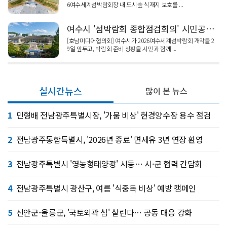
6여수세계섬박람회장 내 도시숲 식재지 보호를 ...
여수시 '섬박람회 종합점검회의' 시민공개 토론회의
[호남미디어협의회] 여수시가 2026여수세계섬박람회 개막을 2
9일 앞두고, 박람회 준비 상황을 시민과 함께 ...
실시간뉴스
많이 본 뉴스
1
민형배 전남광주특별시장, '가뭄 비상' 현경양수장 용수 점검
2
전남광주통합특별시, '2026년 종료' 면세유 3년 연장 환영
3
전남광주특별시 '영농형태양광' 시동… 시·군 협력 간담회
4
전남광주특별시 광산구, 여름 '식중독 비상' 예방 캠페인
5
신안군-울릉군, '국토외곽 섬' 살린다… 공동 대응 강화