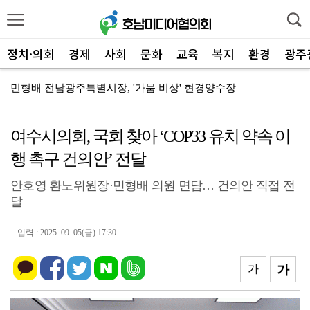
정치·의회
경제
사회
문화
교육
복지
환경
광주
민형배 전남광주특별시장, '가뭄 비상' 현경양수장 용수...
전남광주통합특별시, '2026년 종료' 면세유 3년 연...
여수시의회, 국회 찾아 ‘COP33 유치 약속 이
전남광주특별시 '영농형태양광' 시동… 시·군 협력 간담...
행 촉구 건의안’ 전달
전남광주특별시 광산구, 여름 '식중독 비상' 예방 캠페...
안호영 환노위원장·민형배 의원 면담… 건의안 직접 전
신안군-울릉군, '국토외곽 섬' 살린다… 공동 대응 강...
달
장성군, 평생학습센터 '활짝'…총 14곳 거점 확대
입력 : 2025. 09. 05(금) 17:30
'영암군 가스판매협회', "미래 인재" 300만 원 장...
영암군, '혁신공감 특강' 개최…우원식 등 3회 강연
가
가
영암군, 군청 지상주차장 '민원인 전용' 개편