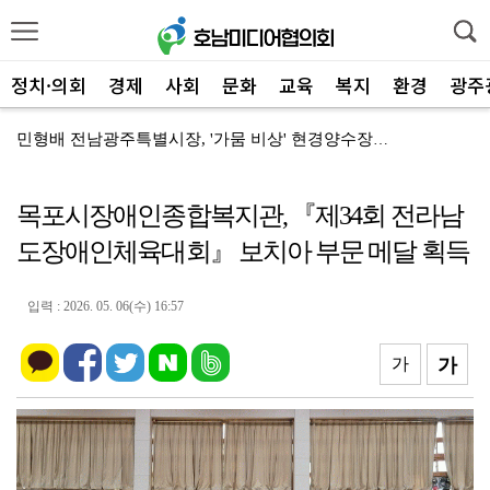
정치·의회
경제
사회
문화
교육
복지
환경
광주
민형배 전남광주특별시장, '가뭄 비상' 현경양수장 용수...
전남광주통합특별시, '2026년 종료' 면세유 3년 연...
목포시장애인종합복지관, 『제34회 전라남
전남광주특별시 '영농형태양광' 시동… 시·군 협력 간담...
도장애인체육대회』 보치아 부문 메달 획득
전남광주특별시 광산구, 여름 '식중독 비상' 예방 캠페...
신안군-울릉군, '국토외곽 섬' 살린다… 공동 대응 강...
입력 : 2026. 05. 06(수) 16:57
장성군, 평생학습센터 '활짝'…총 14곳 거점 확대
가
가
'영암군 가스판매협회', "미래 인재" 300만 원 장...
영암군, '혁신공감 특강' 개최…우원식 등 3회 강연
영암군, 군청 지상주차장 '민원인 전용' 개편