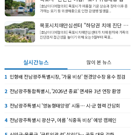
[호남미디어협의회] 목포시가 여름철 기온 상승과 장마 이후 증
가하는 모기 등 위생해충으로 인한 감염병 발생을...
목포시치매안심센터 "하당권 치매 진단 확대" 목포기독병원 협력의사 위촉
[호남미디어협의회] 목포시치매안심센터가 치매 환자와 가족의
진단검사 접근성을 높이기 위해 오는 9월부터 목포...
실시간뉴스
많이 본 뉴스
1
민형배 전남광주특별시장, '가뭄 비상' 현경양수장 용수 점검
2
전남광주통합특별시, '2026년 종료' 면세유 3년 연장 환영
3
전남광주특별시 '영농형태양광' 시동… 시·군 협력 간담회
4
전남광주특별시 광산구, 여름 '식중독 비상' 예방 캠페인
5
신안군-울릉군, '국토외곽 섬' 살린다… 공동 대응 강화