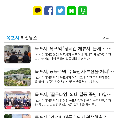
목포시
최신뉴스
더보기
목포시, 목포역 '장시간 체류자' 문제… 안전관리 강화
[호남미디어협의회] 목포시가 목포역 내 장시간 체류자로 인한
시민 불편과 안전 우려에 적극 대응하고 있다. ...
목포시, 공동주택 '수목전지·부산물 처리' 지원… 8월 신청
[호남미디어협의회] 목포시가 쾌적하고 안전한 주거환경 조성
을 위해 ‘공동주택 수목전지 및 부산물 처리 지원사...
목포시, '골든타임' 의대 갈등 중단 10일까지 대승적 합의 촉구
[호남미디어협의회] 강성휘 목포시장과 김원이 국회의원, 이형
완 목포시의회 의장은 5일 공동 입장문을 통해 목...
목포시 "안전한 여름!" 모기 위생해충 집중 방역