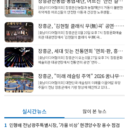
장흥관산농협·농협재단, 어르신 '안전 걸음' 보행보조기 70대 기탁
[호남미디어협의회] 장흥관산농협과 농협재단이 거동이 불편한
취약계층 어르신들의 안전한 이동과 건강한 노후생활...
장흥군, '김현철 클래식 무(無)곡' 공연…웃음 감동 가득
[호남미디어협의회] 장흥군은 8월 20일 오후 7시 장흥문화예술
회관 대공연장에서 '김현철의 클래식 무(無)곡...
장흥군, 세대 잇는 전통연희 '연희-판, 흥으로 잇는 세상' 펼쳐
[호남미디어협의회] 장흥군이 오는 8월 27일 오후 7시 장흥문화
예술회관 대공연장에서 전통연희 공연 '연희-...
장흥군, "미래 레슬링 주역" 2026 꿈나무·청소년 국가대표 전지훈련 성황
[호남미디어협의회] 대한민국 레슬링의 미래를 이끌어갈 유망
주들이 전남 장흥군에서 기량 향상에 매진하고 있다....
실시간뉴스
많이 본 뉴스
1
민형배 전남광주특별시장, '가뭄 비상' 현경양수장 용수 점검