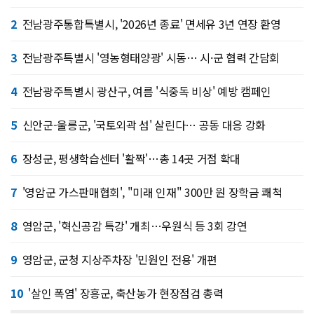
2
전남광주통합특별시, '2026년 종료' 면세유 3년 연장 환영
3
전남광주특별시 '영농형태양광' 시동… 시·군 협력 간담회
4
전남광주특별시 광산구, 여름 '식중독 비상' 예방 캠페인
5
신안군-울릉군, '국토외곽 섬' 살린다… 공동 대응 강화
6
장성군, 평생학습센터 '활짝'…총 14곳 거점 확대
7
'영암군 가스판매협회', "미래 인재" 300만 원 장학금 쾌척
8
영암군, '혁신공감 특강' 개최…우원식 등 3회 강연
9
영암군, 군청 지상주차장 '민원인 전용' 개편
10
'살인 폭염' 장흥군, 축산농가 현장점검 총력