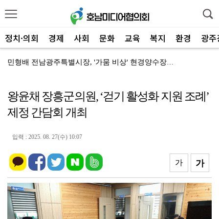
정치·의회
경제
사회
문화
교육
복지
환경
광주
민형배 전남광주특별시장, '가뭄 비상' 현경양수장 용수...
전남광주통합특별시, '2026년 종료' 면세유 3년 연...
왕윤채 장흥군의원, ‘걷기 활성화 지원 조례’
전남광주특별시 '영농형태양광' 시동… 시·군 협력 간담...
제정 간담회 개최
전남광주특별시 광산구, 여름 '식중독 비상' 예방 캠페...
신안군-울릉군, '국토외곽 섬' 살린다… 공동 대응 강...
입력 : 2025. 08. 27(수) 10:07
장성군, 평생학습센터 '활짝'…총 14곳 거점 확대
가
가
'영암군 가스판매협회', "미래 인재" 300만 원 장...
영암군, '혁신공감 특강' 개최…우원식 등 3회 강연
영암군, 군청 지상주차장 '민원인 전용' 개편