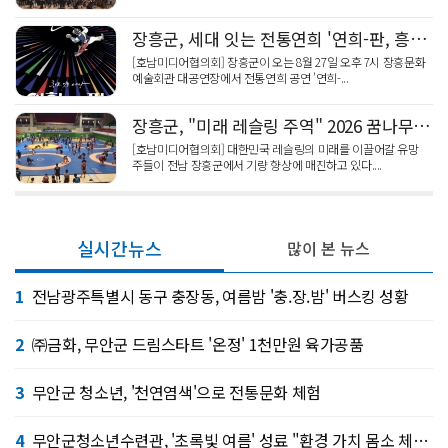
장흥군, 세대 잇는 전통연희 '연희-판, 흥으로 잇는 세상' 펼쳐
[호남미디어협의회] 장흥군이 오는 8월 27일 오후 7시 장흥문화
예술회관 대공연장에서 전통연희 공연 '연희-...
장흥군, "미래 레슬링 주역" 2026 꿈나무·청소년 국가대표 전지훈련 성황
[호남미디어협의회] 대한민국 레슬링의 미래를 이끌어갈 유망
주들이 전남 장흥군에서 기량 향상에 매진하고 있다....
실시간뉴스
많이 본 뉴스
1
전남광주특별시 동구 충장동, 여름밤 '충.장.밤' 버스킹 성황
2
㈜금화, 무안군 드림스타트 '온정' 1천만원 육가공품
3
무안군 청소년, '천연염색'으로 전통문화 체험
4
무안군청소년수련관, '초록빛 여름' 성료 "환경 가치 몸소 체험"