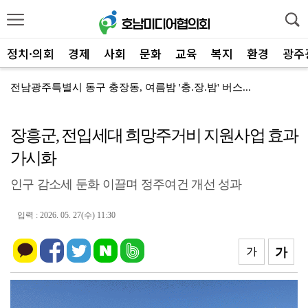
정치·의회
경제
사회
문화
교육
복지
환경
광주
전남광주특별시 동구 충장동, 여름밤 '충.장.밤' 버스...
㈜금화, 무안군 드림스타트 '온정' 1천만원 육가공품
장흥군, 전입세대 희망주거비 지원사업 효과
무안군 청소년, '천연염색'으로 전통문화 체험
가시화
무안군청소년수련관, '초록빛 여름' 성료 "환경 가치 ...
인구 감소세 둔화 이끌며 정주여건 개선 성과
전남광주특별시 동구, 여름철 재해 대비 '고위험 가로수...
무안군청소년수련관, '반짝이는 여름' 체험…마술·요리·...
입력 : 2026. 05. 27(수) 11:30
전남광주특별시 동구, ‘세상을 잇는 은둔이웃 홈쿡 챌린...
가
가
무안청소년방과후아카데미, 성인지 감수성 향상 'UP' ...
완도군, 8월 '하천·계곡' 불법 점용 시설 집중 단속