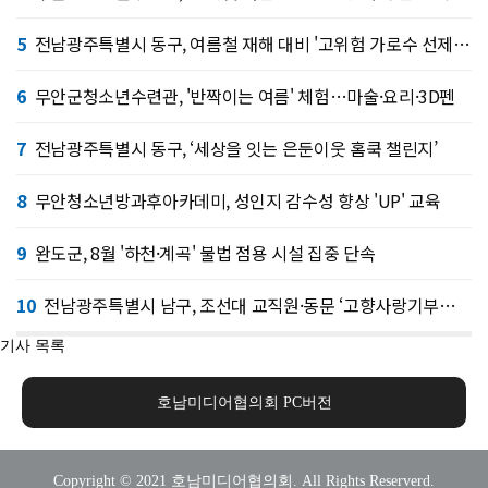
5
전남광주특별시 동구, 여름철 재해 대비 '고위험 가로수 선제 정비'
6
무안군청소년수련관, '반짝이는 여름' 체험…마술·요리·3D펜
7
전남광주특별시 동구, ‘세상을 잇는 은둔이웃 홈쿡 챌린지’
8
무안청소년방과후아카데미, 성인지 감수성 향상 'UP' 교육
9
완도군, 8월 '하천·계곡' 불법 점용 시설 집중 단속
10
전남광주특별시 남구, 조선대 교직원·동문 ‘고향사랑기부제’ 협약
기사 목록
호남미디어협의회 PC버전
Copyright © 2021 호남미디어협의회. All Rights Reserverd.