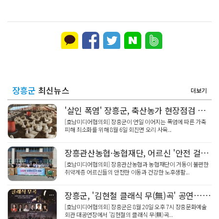
장흥군
최신뉴스
더보기
'살인 폭염' 장흥군, 축산농가 현장점검 총력
[호남미디어협의회] 장흥군이 연일 이어지는 폭염에 따른 가축
피해 최소화를 위해 8월 6일 회진면 오리 사육...
장흥관산농협·농협재단, 어르신 '안전 걸음' 보행보조기 70대 기탁
[호남미디어협의회] 장흥관산농협과 농협재단이 거동이 불편한
취약계층 어르신들의 안전한 이동과 건강한 노후생활...
장흥군, '김현철 클래식 무(無)곡' 공연…웃음 감동 가득
[호남미디어협의회] 장흥군은 8월 20일 오후 7시 장흥문화예술
회관 대공연장에서 '김현철의 클래식 무(無)곡...