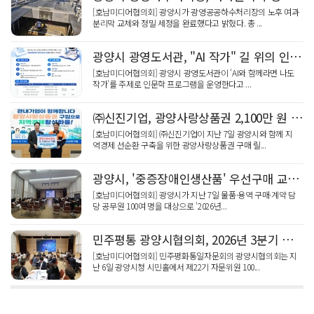
[호남미디어협의회] 광양시가 광영공공하수처리장의 노후 여과
분리막 교체와 정밀 세정을 완료했다고 밝혔다. 총 ...
광양시 광영도서관, "AI 작가" 길 위의 인문학
[호남미디어협의회] 광양시 광영도서관이 'AI와 함께라면 나도
작가'를 주제로 인문학 프로그램을 운영한다고 ...
㈜신진기업, 광양사랑상품권 2,100만 원 '통큰' 구매 릴레이 동참
[호남미디어협의회] ㈜신진기업이 지난 7일 광양시와 함께 지
역경제 선순환 구축을 위한 광양사랑상품권 구매 릴...
광양시, '중증장애인생산품' 우선구매 교육…자립 기반 강화
[호남미디어협의회] 광양시가 지난 7일 물품·용역 구매·계약 담
당 공무원 100여 명을 대상으로 '2026년...
민주평통 광양시협의회, 2026년 3분기 정기회의 '평화 공존' 활발한 논의
[호남미디어협의회] 민주평화통일자문회의 광양시협의회는 지
난 6일 광양시청 시민홀에서 제22기 자문위원 100...