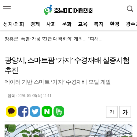
정치·의회
경제
사회
문화
교육
복지
환경
광주
장흥군, 폭염·가뭄 '긴급 대책회의' 개최... "피해...
장흥군-서대문구 청소년, 자매결연 '우정' 잇다
광양시, 스마트팜 ‘가지’ 수경재배 실증시험
전남광주특별시, 해남 '400MW 태양광' 착공…SK하...
추진
전남광주특별시 '폭염 비상', 온열질환 고위험군 특별 ...
데이터 기반 스마트 ‘가지’ 수경재배 모델 개발
신안군, 'TYM 동양 국제' 박병배 대표 고향사랑기부...
광양시 광영하수처리장, 여과분리막 정밀세정 '신품 80...
입력 : 2026. 06. 09(화) 11:11
광양시 광영도서관, "AI 작가" 길 위의 인문학
가
가
㈜신진기업, 광양사랑상품권 2,100만 원 '통큰' 구...
영암 가뭄 '비상'… 서삼석 농해수위원장, 현장 점검