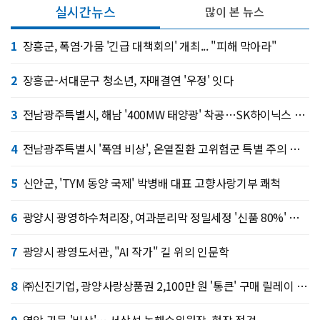
실시간뉴스
많이 본 뉴스
1
장흥군, 폭염·가뭄 '긴급 대책회의' 개최... "피해 막아라"
2
장흥군-서대문구 청소년, 자매결연 '우정' 잇다
3
전남광주특별시, 해남 '400MW 태양광' 착공…SK하이닉스 공급
4
전남광주특별시 '폭염 비상', 온열질환 고위험군 특별 주의 당부
5
신안군, 'TYM 동양 국제' 박병배 대표 고향사랑기부 쾌척
6
광양시 광영하수처리장, 여과분리막 정밀세정 '신품 80%' 회복
7
광양시 광영도서관, "AI 작가" 길 위의 인문학
8
㈜신진기업, 광양사랑상품권 2,100만 원 '통큰' 구매 릴레이 동참