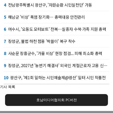
4
전남광주특별시 광산구, '자원순환 시민실천단' 가동
5
해남군 '비상' 폭염 장기화… 총력대응 안전관리
6
여수시, '오동도 모터보트' 전복…실종자 수색·가족 지원 총력
7
장성군, 불법 하천 점용 '싹쓸이' 복구 착수
8
사순문 장흥군수, '가뭄 비상' 현장 점검... 피해 최소화 총력
9
장성군, 2027년 '농번기 해결사' 외국인 계절근로자 고용 신청접수
10
광산구, '제1회 일하는 시민예술제@광산' 일터 시민 작품전
기사 목록
호남미디어협의회 PC버전