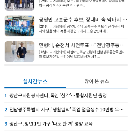
[호남미디어협의회] 오는 7월 전남광주통합특별시 출범을 준비
하는 공식 인수기구인 ‘전남광주...
공영민 고흥군수 후보, 장대비 속 막바지 유세 최고 투표율 보여달라
[호남미디어협의회] 공영민 전남 고흥군수 후보가 선거유세 마
지막 날을 맞아 녹동 시장입구에서 고흥군민에게...
민형배, 순천서 사전투표…“전남광주통합특별시 성공 위해 한표 소증”
[호남미디어협의회] 더불어민주당 민형배 전남광주통합특별시
장 후보가 29일 순천에서 6.3지방선거 사전...
실시간뉴스
많이 본 뉴스
1
광산구자원봉사센터, 폭염 '심각'…통합지원단 출정
2
전남광주특별시 서구, '생활밀착' 폭염 얼음생수 10만병 무료 제공
3
광산구, 청년 1인 가구 '나도 한 끼' 영양 교육