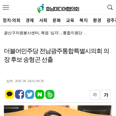
정치·의회
경제
사회
문화
교육
복지
환경
광주
광산구자원봉사센터, 폭염 '심각'…통합지원단 출정
전남광주특별시 서구, '생활밀착' 폭염 얼음생수 10만...
더불어민주당 전남광주통합특별시의회 의
광산구, 청년 1인 가구 '나도 한 끼' 영양 교육
장 후보 송형곤 선출
전남광주특별시 광산구, '자원순환 시민실천단' 가동
해남군 '비상' 폭염 장기화… 총력대응 안전관리
여수시, '오동도 모터보트' 전복…실종자 수색·가족 지...
입력 : 2026. 06. 24(수) 06:28
장성군, 불법 하천 점용 '싹쓸이' 복구 착수
가
가
사순문 장흥군수, '가뭄 비상' 현장 점검... 피해 ...
장성군, 2027년 '농번기 해결사' 외국인 계절근로자...