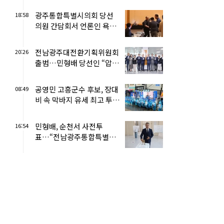
광주통합특별시의회 당선
18:58
의원 간담회서 언론인 욕설·
삿대질 논란 ... 광주시당
사...
전남광주대전환기획위원회
20:26
출범…민형배 당선인 “압도
적 성장으로 시민 삶 바꾼
다”
공영민 고흥군수 후보, 장대
08:49
비 속 막바지 유세 최고 투표
율 보여달라
민형배, 순천서 사전투
16:54
표…“전남광주통합특별시
성공 위해 한표 소증”