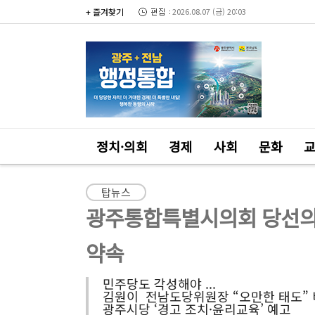
+ 즐겨찾기
2026.08.07 (금) 20:03
정치·의회
경제
사회
문화
탑뉴스
광주통합특별시의회 당선의원
약속
민주당도 각성해야 ...
김원이 전남도당위원장 “오만한 태도”
광주시당 ‘경고 조치·윤리교육’ 예고