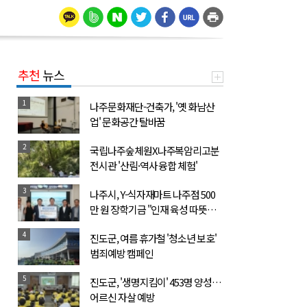
추천
뉴스
1
나주문화재단-건축가, '옛 화남산
업' 문화공간 탈바꿈
2
국립나주숲체원X나주복암리고분
전시관 '산림·역사 융합 체험'
3
나주시, Y-식자재마트 나주점 500
만 원 장학기금 "인재 육성 따뜻한
동행"
4
진도군, 여름 휴가철 '청소년 보호'
범죄예방 캠페인
5
진도군, '생명지킴이' 453명 양성…
어르신 자살 예방