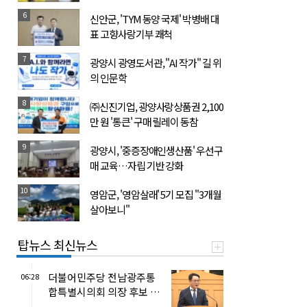
6
신안군, 'TYM 동양 국제' 박병배 대
표 고향사랑기부 쾌척
7
광양시 광영도서관, "AI 작가" 길 위
의 인문학
8
㈜신진기업, 광양사랑상품권 2,100
만 원 '통큰' 구매 릴레이 동참
9
광양시, '중증장애인생산품' 우선구
매 교육…자립 기반 강화
10
영암군, '영암살래' 5기 모집 "3개월
살아보니"
탑뉴스 최신뉴스
더불어민주당 전남광주통
06:28
합특별시의회 의장 후보 송
형곤 선출