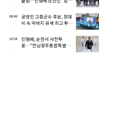
출범…민형배 당선인 “압도
적 성장으로 시민 삶 바꾼
다”
공영민 고흥군수 후보, 장대
08:49
비 속 막바지 유세 최고 투표
율 보여달라
민형배, 순천서 사전투
16:54
표…“전남광주통합특별시
성공 위해 한표 소증”