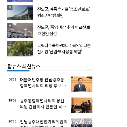
8
진도군, 여름 휴가철 '청소년 보호'
범죄예방 캠페인
9
진도군, '폭염 비상' 취약 어르신 보
호 현안 점검
10
국립나주숲체원X나주복암리고분
전시관 '산림·역사 융합 체험'
탑뉴스 최신뉴스
더불어민주당 전남광주통
06:28
합특별시의회 의장 후보 송
형곤 선출
광주통합특별시의회 당선
18:58
의원 간담회서 언론인 욕설·
삿대질 논란 ... 광주시당
사...
전남광주대전환기획위원회
20:26