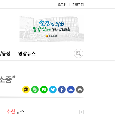
로그인
회원가입
|
/동정
영상뉴스
소증”
추천
뉴스