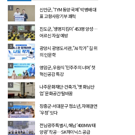
1
신안군, 'TYM 동양 국제' 박병배 대
표 고향사랑기부 쾌척
2
진도군, '생명지킴이' 453명 양성…
어르신 자살 예방
3
광양시 광영도서관, "AI 작가" 길 위
의 인문학
4
영암군, 우원식 '민주주의 너머' 첫
혁신공감 특강
5
나주문화재단-건축가, '옛 화남산
업' 문화공간 탈바꿈
6
장흥군-서대문구 청소년, 자매결연
'우정' 잇다
7
전남광주특별시, 해남 '400MW 태
양광' 착공…SK하이닉스 공급