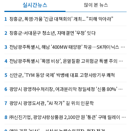
실시간뉴스
많이 본 뉴스
1
장흥군, 폭염·가뭄 '긴급 대책회의' 개최... "피해 막아라"
2
장흥군-서대문구 청소년, 자매결연 '우정' 잇다
3
전남광주특별시, 해남 '400MW 태양광' 착공…SK하이닉스 공급
4
전남광주특별시 '폭염 비상', 온열질환 고위험군 특별 주의 당부
5
신안군, 'TYM 동양 국제' 박병배 대표 고향사랑기부 쾌척
6
광양시 광영하수처리장, 여과분리막 정밀세정 '신품 80%' 회복
7
광양시 광영도서관, "AI 작가" 길 위의 인문학
8
㈜신진기업, 광양사랑상품권 2,100만 원 '통큰' 구매 릴레이 동참