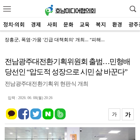
정치·의회
경제
사회
문화
교육
복지
환경
광주
장흥군, 폭염·가뭄 '긴급 대책회의' 개최... "피해...
장흥군-서대문구 청소년, 자매결연 '우정' 잇다
전남광주대전환기획위원회 출범…민형배
전남광주특별시, 해남 '400MW 태양광' 착공…SK하...
당선인 “압도적 성장으로 시민 삶 바꾼다”
전남광주특별시 '폭염 비상', 온열질환 고위험군 특별 ...
전남광주대전환기획위 현판식 개최
신안군, 'TYM 동양 국제' 박병배 대표 고향사랑기부...
광양시 광영하수처리장, 여과분리막 정밀세정 '신품 80...
입력 : 2026. 06. 08(월) 20:26
광양시 광영도서관, "AI 작가" 길 위의 인문학
가
가
㈜신진기업, 광양사랑상품권 2,100만 원 '통큰' 구...
영암 가뭄 '비상'… 서삼석 농해수위원장, 현장 점검