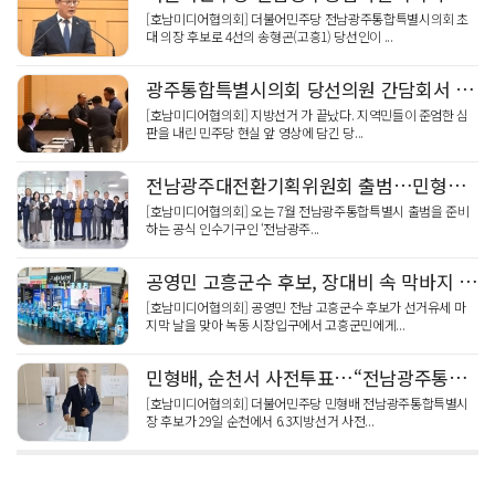
[호남미디어협의회] 더불어민주당 전남광주통합특별시의회 초
대 의장 후보로 4선의 송형곤(고흥1) 당선인이 ...
광주통합특별시의회 당선의원 간담회서 언론인 욕설·삿대질 논란 ... 광주시당 사과 재발방지 약속
[호남미디어협의회] 지방선거 가 끝났다. 지역민들이 준엄한 심
판을 내린 민주당 현실 앞 영상에 담긴 당...
전남광주대전환기획위원회 출범…민형배 당선인 “압도적 성장으로 시민 삶 바꾼다”
[호남미디어협의회] 오는 7월 전남광주통합특별시 출범을 준비
하는 공식 인수기구인 ‘전남광주...
공영민 고흥군수 후보, 장대비 속 막바지 유세 최고 투표율 보여달라
[호남미디어협의회] 공영민 전남 고흥군수 후보가 선거유세 마
지막 날을 맞아 녹동 시장입구에서 고흥군민에게...
민형배, 순천서 사전투표…“전남광주통합특별시 성공 위해 한표 소증”
[호남미디어협의회] 더불어민주당 민형배 전남광주통합특별시
장 후보가 29일 순천에서 6.3지방선거 사전...