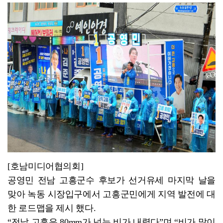
장성군, 불법 하천 점용 '싹쓸이' 복구 착수
[호남미디어협의회]
공영민 전남 고흥군수 후보가 선거유세 마지막 날을
맞아 녹동 시장입구에서 고흥군민에게 지역 발전에 대
한 로드맵을 제시 했다.
“전날 고흥은 80mm가 넘는 비가 내렸다”며 “비가 많이