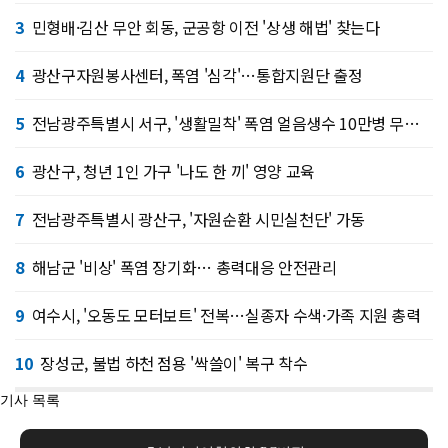
3
민형배·김산 무안 회동, 군공항 이전 '상생 해법' 찾는다
4
광산구자원봉사센터, 폭염 '심각'…통합지원단 출정
5
전남광주특별시 서구, '생활밀착' 폭염 얼음생수 10만병 무료 제공
6
광산구, 청년 1인 가구 '나도 한 끼' 영양 교육
7
전남광주특별시 광산구, '자원순환 시민실천단' 가동
8
해남군 '비상' 폭염 장기화… 총력대응 안전관리
9
여수시, '오동도 모터보트' 전복…실종자 수색·가족 지원 총력
10
장성군, 불법 하천 점용 '싹쓸이' 복구 착수
기사 목록