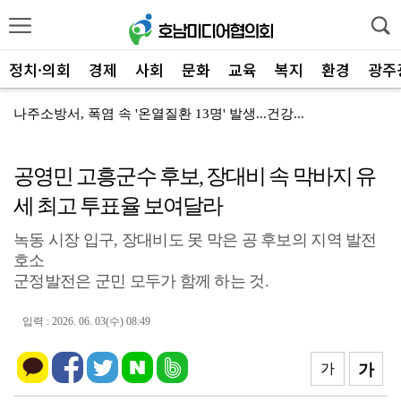
정치·의회
경제
사회
문화
교육
복지
환경
광주
나주소방서, 폭염 속 '온열질환 13명' 발생...건강...
나주소방서-나주시 '안전 채운다', 재난취약가구 주거환...
공영민 고흥군수 후보, 장대비 속 막바지 유
민형배·김산 무안 회동, 군공항 이전 '상생 해법' 찾...
세 최고 투표율 보여달라
광산구자원봉사센터, 폭염 '심각'…통합지원단 출정
녹동 시장 입구, 장대비도 못 막은 공 후보의 지역 발전
전남광주특별시 서구, '생활밀착' 폭염 얼음생수 10만...
호소
광산구, 청년 1인 가구 '나도 한 끼' 영양 교육
군정발전은 군민 모두가 함께 하는 것.
전남광주특별시 광산구, '자원순환 시민실천단' 가동
입력 : 2026. 06. 03(수) 08:49
해남군 '비상' 폭염 장기화… 총력대응 안전관리
가
가
여수시, '오동도 모터보트' 전복…실종자 수색·가족 지...