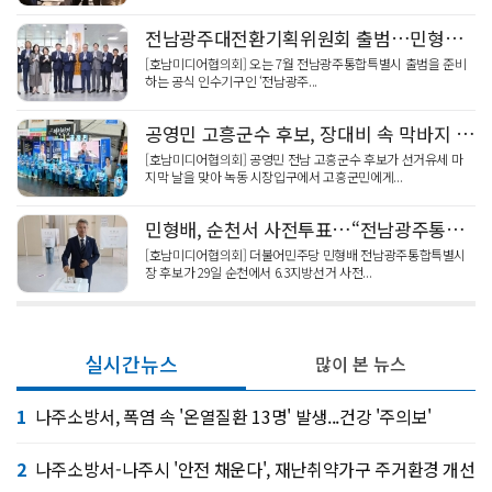
전남광주대전환기획위원회 출범…민형배 당선인 “압도적 성장으로 시민 삶 바꾼다”
[호남미디어협의회] 오는 7월 전남광주통합특별시 출범을 준비
하는 공식 인수기구인 ‘전남광주...
공영민 고흥군수 후보, 장대비 속 막바지 유세 최고 투표율 보여달라
[호남미디어협의회] 공영민 전남 고흥군수 후보가 선거유세 마
지막 날을 맞아 녹동 시장입구에서 고흥군민에게...
민형배, 순천서 사전투표…“전남광주통합특별시 성공 위해 한표 소증”
[호남미디어협의회] 더불어민주당 민형배 전남광주통합특별시
장 후보가 29일 순천에서 6.3지방선거 사전...
실시간뉴스
많이 본 뉴스
1
나주소방서, 폭염 속 '온열질환 13명' 발생...건강 '주의보'
2
나주소방서-나주시 '안전 채운다', 재난취약가구 주거환경 개선