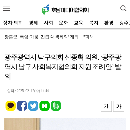
정치·의회
경제
사회
문화
교육
복지
환경
광주
장흥군, 폭염·가뭄 '긴급 대책회의' 개최... "피해...
장흥군-서대문구 청소년, 자매결연 '우정' 잇다
광주광역시 남구의회 신종혁 의원, ‘광주광
전남광주특별시, 해남 '400MW 태양광' 착공…SK하...
역시 남구 사회복지협의회 지원 조례안’ 발
전남광주특별시 '폭염 비상', 온열질환 고위험군 특별 ...
의
신안군, 'TYM 동양 국제' 박병배 대표 고향사랑기부...
광양시 광영하수처리장, 여과분리막 정밀세정 '신품 80...
입력 : 2025. 02. 12(수) 14:44
광양시 광영도서관, "AI 작가" 길 위의 인문학
가
가
㈜신진기업, 광양사랑상품권 2,100만 원 '통큰' 구...
영암 가뭄 '비상'… 서삼석 농해수위원장, 현장 점검