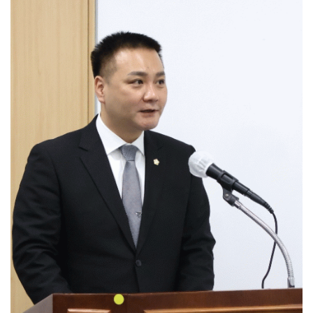
광양시, '중증장애인생산품' 우선구매 교육…자립 기반 ...