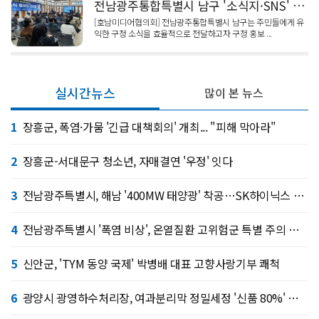
전남광주통합특별시 남구 '소식지·SNS' 만족도 조사
[호남미디어협의회] 전남광주통합특별시 남구는 주민들에게 유
익한 구정 소식을 효율적으로 전달하고자 구정 홍보 ...
실시간뉴스
많이 본 뉴스
1
장흥군, 폭염·가뭄 '긴급 대책회의' 개최... "피해 막아라"
2
장흥군-서대문구 청소년, 자매결연 '우정' 잇다
3
전남광주특별시, 해남 '400MW 태양광' 착공…SK하이닉스 공급
4
전남광주특별시 '폭염 비상', 온열질환 고위험군 특별 주의 당부
5
신안군, 'TYM 동양 국제' 박병배 대표 고향사랑기부 쾌척
6
광양시 광영하수처리장, 여과분리막 정밀세정 '신품 80%' 회복